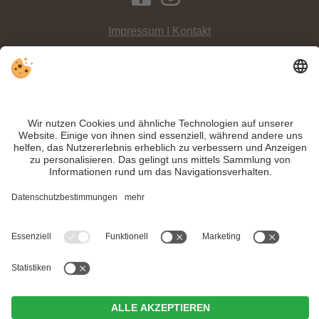
Impressum | Kontakt
Datenschutz
Sitemap
Individuelle Cookie-Einstellungen
INFO:
Kräftig in die Pedale treten heißt es für die
mehr als 3000 Teilnehmer
am
Südtirol Dolomiti Superbike
in Niederdorf.
Trotz genauer Arbeit und ständigem Aktualisieren der Inhalte, können Fehler
auftreten. Wir übernehmen keine Gewähr für die Richtigkeit und Vollständigkeit
aller Informationen.
Informieren Sie sich sicherheitshalber nochmals beim Veranstalter vor Ort über
die aktuellen Bedingungen.
MwSt.-Nr. IT02365710215