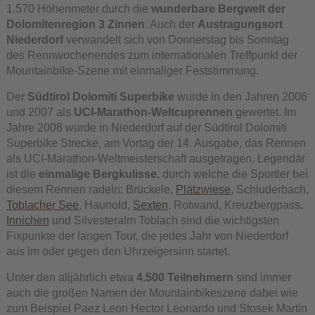
1.570 Höhenmeter durch die
wunderbare Bergwelt der
Dolomitenregion 3 Zinnen
. Auch der
Austragungsort
Niederdorf
verwandelt sich von Donnerstag bis Sonntag
des Rennwochenendes zum internationalen Treffpunkt der
Mountainbike-Szene mit einmaliger Feststimmung.
Der
Südtirol Dolomiti Superbike
wurde in den Jahren 2006
und 2007 als
UCI-Marathon-Weltcuprennen
gewertet. Im
Jahre 2008 wurde in Niederdorf auf der Südtirol Dolomiti
Superbike Strecke, am Vortag der 14. Ausgabe, das Rennen
als UCI-Marathon-Weltmeisterschaft ausgetragen. Legendär
ist die
einmalige Bergkulisse
, durch welche die Sportler bei
diesem Rennen radeln: Brückele,
Plätzwiese
, Schluderbach,
Toblacher See
, Haunold,
Sexten
, Rotwand, Kreuzbergpass,
Innichen
und Silvesteralm Toblach sind die wichtigsten
Fixpunkte der langen Tour, die jedes Jahr von Niederdorf
aus im oder gegen den Uhrzeigersinn startet.
Unter den alljährlich etwa
4.500 Teilnehmern
sind immer
auch die großen Namen der Mountainbikeszene dabei wie
zum Beispiel Paez Leon Hector Leonardo und Stosek Martin