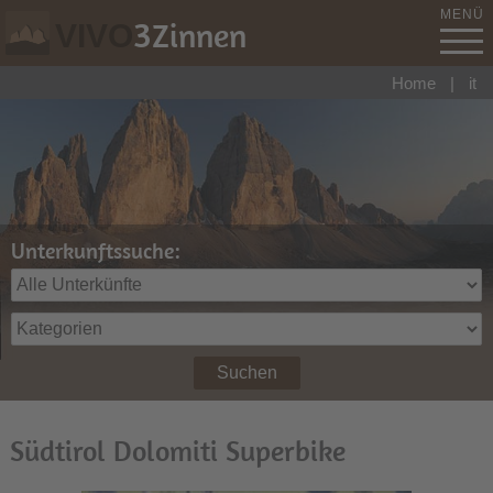
MENÜ
3
Zinnen
VIVO
Home
|
it
Unterkunftssuche:
Suchen
Südtirol Dolomiti Superbike