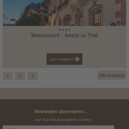
Strasserwirt - Ansitz zu Tirol
zum Angebot
Alle Angebote
1
2
3
Newsletter abonnieren ...
Osttirol zum Verlieben
...und Top-Urlaubsangebote sichern!