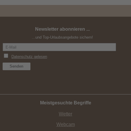
Newsletter abonnieren ...
Ferragosto am Pragser Wildsee
...und Top-Urlaubsangebote sichern!
Meistgesuchte Begriffe
Wetter
Webcam