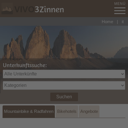
MENÜ
3
Zinnen
VIVO
Home
|
it
Unterkunftssuche:
Suchen
Mountainbike & Radfahren
Bikehotels
Angebote