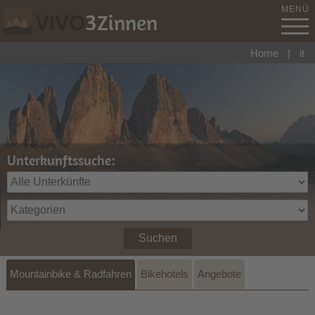
MENÜ
3
Zinnen
VIVO
Home
|
it
Unterkunftssuche:
Suchen
Mountainbike & Radfahren
Bikehotels
Angebote