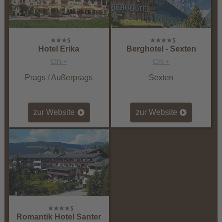
Hotel Erika
Berghotel - Sexten
CIN +
CIN +
Prags
/
Außerprags
Sexten
zur Website
zur Website
Romantik Hotel Santer