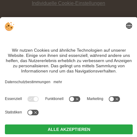
Individuelle Cookie-Einstellungen
INFO:
Der
Drauradweg Innichen-Lienz
ist 44 Kilometer lang und vor allem
während der Sommermonate ein
beliebter Radweg
.
Trotz genauer Arbeit und ständigem Aktualisieren der Inhalte, können Fehler
auftreten. Wir übernehmen keine Gewähr für die Richtigkeit und Vollständigkeit
aller Informationen.
Informieren Sie sich sicherheitshalber nochmals beim Veranstalter vor Ort über
die aktuellen Bedingungen.
MwSt.-Nr. IT02365710215