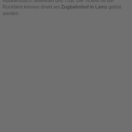
Abfaltersbach, Mittewald und Thal. Die Tickets für die
Rückfahrt können direkt am
Zugbahnhof in Lienz
gelöst
werden.