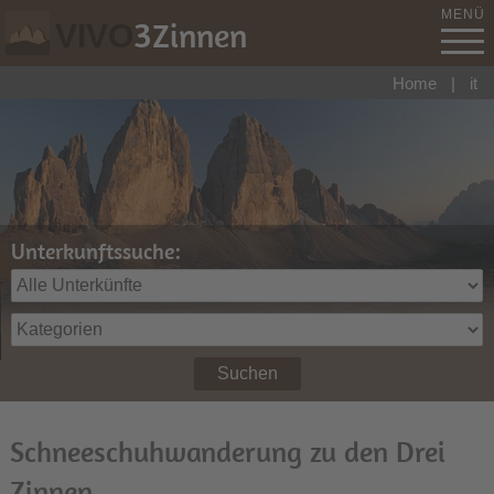
MENÜ
3
Zinnen
VIVO
Home
|
it
Unterkunftssuche:
Suchen
Schneeschuhwanderung zu den Drei
Zinnen