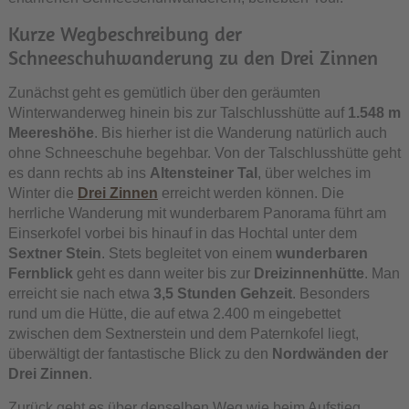
Kurze Wegbeschreibung der
Schneeschuhwanderung zu den Drei Zinnen
Zunächst geht es gemütlich über den geräumten
Winterwanderweg hinein bis zur Talschlusshütte auf
1.548 m
Meereshöhe
. Bis hierher ist die Wanderung natürlich auch
ohne Schneeschuhe begehbar. Von der Talschlusshütte geht
es dann rechts ab ins
Altensteiner Tal
, über welches im
Winter die
Drei Zinnen
erreicht werden können. Die
herrliche Wanderung mit wunderbarem Panorama führt am
Einserkofel vorbei bis hinauf in das Hochtal unter dem
Sextner Stein
. Stets begleitet von einem
wunderbaren
Fernblick
geht es dann weiter bis zur
Dreizinnenhütte
. Man
erreicht sie nach etwa
3,5 Stunden Gehzeit
. Besonders
rund um die Hütte, die auf etwa 2.400 m eingebettet
zwischen dem Sextnerstein und dem Paternkofel liegt,
überwältigt der fantastische Blick zu den
Nordwänden der
Drei Zinnen
.
Zurück geht es über denselben Weg wie beim Aufstieg.