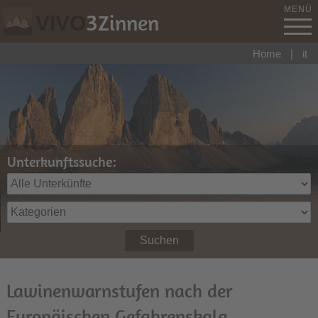
MENÜ
3
Zinnen
VIVO
Home
|
it
Unterkunftssuche:
Suchen
Lawinenwarnstufen nach der
Europäischen Gefahrenskala