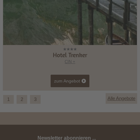
Hotel Trenker
CIN +
zum Angebot
Alle Angebote
1
2
3
Newsletter abonnieren ...
Ferragosto am Pragser Wildsee