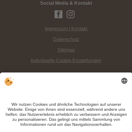
Social Media & Kontakt
Impressum | Kontakt
Datenschutz
Sitemap
Individuelle Cookie-Einstellungen
INFO:
Mit Hilfe der
europäischen Lawinenwarnstufen
können Sie die
angegeben Gefahrenstufen besser einschätzen
.
Trotz genauer Arbeit und ständigem Aktualisieren der Inhalte, können Fehler
auftreten. Wir übernehmen keine Gewähr für die Richtigkeit und Vollständigkeit
aller Informationen.
Informieren Sie sich sicherheitshalber nochmals beim Veranstalter vor Ort über