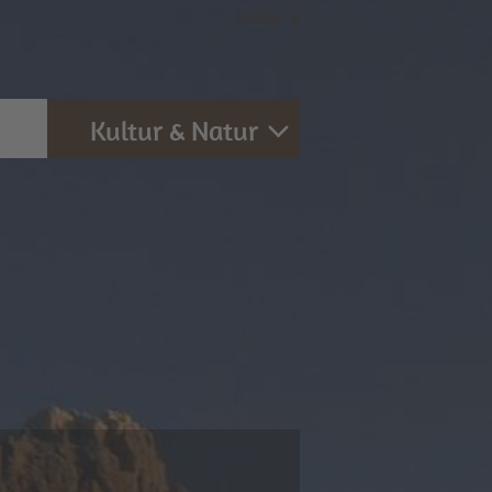
Home
|
it
Kultur & Natur