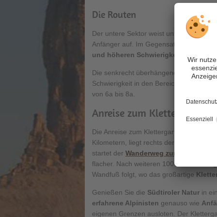
Die Routen
Der untere Sektor weist unter anderem e
Anfänger auf. Im Gegensatz dazu zeichn
und höheren Schwierigkeitsgrade
aus
Die senkrecht überhängende Südwand im
Schwierigkeit in den Bereichen 4 bis 8a 
von 6a bis 8a.
Anreise zum Klettergarten R
Die Anreise zum Klettergarten führt von
Kilometern, liegt rechts der Straße der
startet der
Wanderweg zur Dreizinnenh
flacher. Nach weiteren 100 Metern zweigt
Wandfuß folgt, wo das großartige
Klett
Genießen Sie die
Südtiroler Natur
in ei
erfahrene Alpinisten
genauso wie
Anfä
eigenen Grenzen ausloten. Der Kletterga