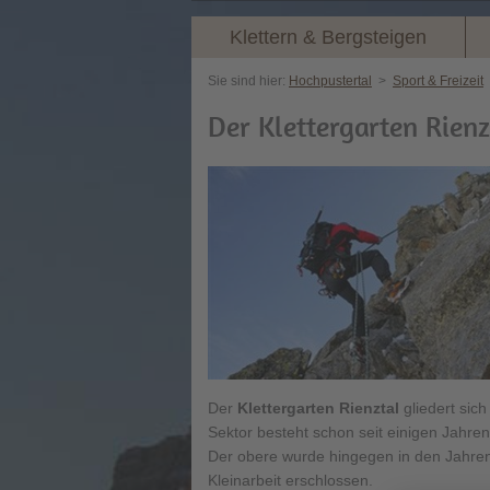
Klettern & Bergsteigen
Sie sind hier:
Hochpustertal
>
Sport & Freizeit
Der Klettergarten Rienz
Der
Klettergarten Rienztal
gliedert sic
Sektor besteht schon seit einigen Jahren
Der obere wurde hingegen in den Jahren
Kleinarbeit erschlossen.