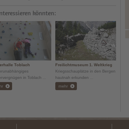
interessieren könnten:
terhalle Toblach
Freilichtmuseum 1. Weltkrieg
erunabhängiges
Kriegsschauplätze in den Bergen
ervergnügen in Toblach ...
hautnah erkunden ...
hr
mehr