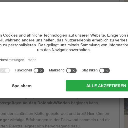
ine Vielzahl
einfacher, gut abgesicherter Routen
für
et sich der obere Sektor vor allem durch
Routen der mittleren
.
 Rienztal bietet insgesamt über
50 Routen
, deren
angesiedelt ist. Die meisten Routen befinden sich im Bereich
T
ienztal
Toblach
ins
Höhlensteintal
.
Richtung Cortina
, nach etwa 5
 Gasthof Zinnenblick. Am Ende des dort gelegenen Parkplatzes
ütte
durch das Rienztal. Nach 45 Minuten wird der Weg wieder
 links ein Steig ab, dem man in steilen Serpentinen direkt zum
ervergnügen an den Dolomit-Wänden
beginnen kann.
nem der schönsten Klettergebiete weit und breit! Hier können
nger
wichtige Erfahrungen in der Felswand sammeln und die
rten Rienztal eignet sich hervorragend dazu.