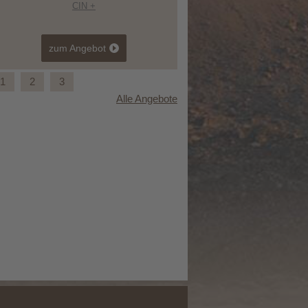
CIN +
zum Angebot
1
2
3
Alle Angebote
Sommerfrische im Gsiesertal