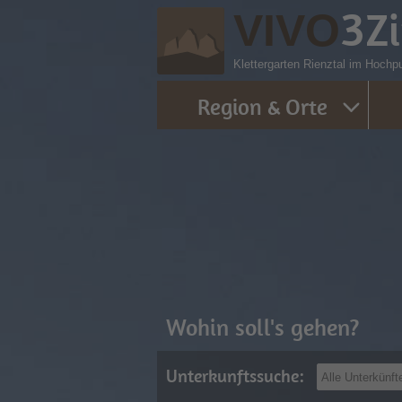
3
Z
VIVO
Klettergarten Rienztal im Hochpu
Region & Orte
Wohin soll's gehen?
Unterkunftssuche: