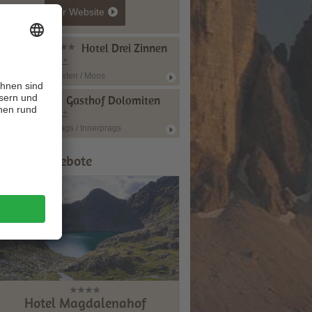
zur Website
Hotel Drei Zinnen
CIN +
Sexten / Moos
Gasthof Dolomiten
CIN +
Prags / Innerprags
ipps & Angebote
Hotel Magdalenahof