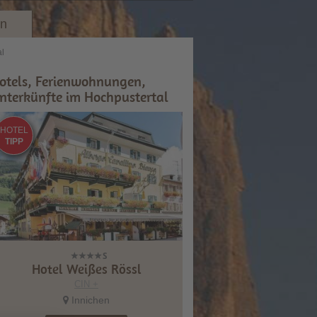
en
al
otels, Ferienwohnungen,
nterkünfte im Hochpustertal
HOTEL
TIPP
Hotel Weißes Rössl
CIN +
Innichen