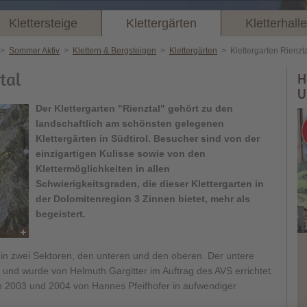
Klettersteige
Klettergärten
Kletterhall
>
Sommer Aktiv
>
Klettern & Bergsteigen
>
Klettergärten
>
Klettergarten Rienzt
tal
H
U
Der Klettergarten "Rienztal" gehört zu den
landschaftlich am schönsten gelegenen
Klettergärten in Südtirol. Besucher sind von der
einzigartigen Kulisse sowie von den
Klettermöglichkeiten in allen
Schwierigkeitsgraden, die dieser Klettergarten in
der Dolomitenregion 3 Zinnen bietet, mehr als
begeistert.
h in zwei Sektoren, den unteren und den oberen. Der untere
 und wurde von Helmuth Gargitter im Auftrag des AVS errichtet.
 2003 und 2004 von Hannes Pfeifhofer in aufwendiger