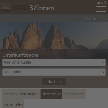
MENÜ
3
Zinnen
VIVO
Home
|
it
Unterkunftssuche:
Suchen
Klettern & Bergsteigen
Klettersteige
Klettergärten
Kletterhallen