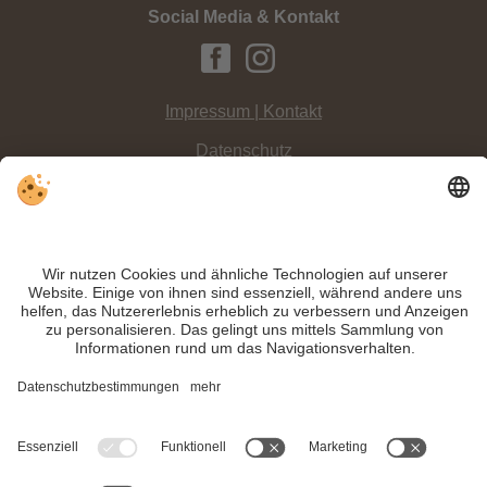
Social Media & Kontakt
Impressum | Kontakt
Datenschutz
Sitemap
Individuelle Cookie-Einstellungen
INFO:
Die Rotwand in Sexten, Dolomitenregion 3 Zinnen, ist etwas
Besonderes: Nicht nur, dass zwei Klettersteige hinaufführen, nein, sie ist auch
Teil der Sextner Sonnenuhr!
Trotz genauer Arbeit und ständigem Aktualisieren der Inhalte, können Fehler
auftreten. Wir übernehmen keine Gewähr für die Richtigkeit und Vollständigkeit
aller Informationen.