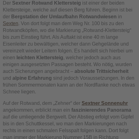
Der
Sextner Rotwand Klettersteig
ist einer der beiden
Klettersteige, welche auf diesen Berg führen. Beginn ist bei
der
Bergstation der Umlaufbahn Rotwandwiesen
in
Sexten
. Von dort folgt man dem Weg Nr. 100 bis zu den
Rotwandköpfen, wo die Markierung „Rotwand-Klettersteig“
bis zum Einstieg führt. Als Auftakt ist eine 40 m lange
Eisenleiter zu bewältigen, welcher dann Gehgelände und
vereinzelt wieder Leitern folgen. Es handelt sich hierbei um
einen
leichten Klettersteig
, welcher jedoch auch aus
einigen ausgesetzten Passagen besteht. Wo nötig, wurden
auch Sicherungen angebracht –
absolute Trittsicherheit
und
alpine Erfahrung
sind jedoch Voraussetzungen. In den
frühen Sommermonaten kann an der Nordflanke noch etwas
Schnee liegen.
Auf der Rotwand, dem „Zehner“ der
Sextner Sonnenuhr
angekommen, erblickt man ein
faszinierendes Panorama
auf die umliegende Bergwelt. Der Abstieg erfolgt vom Gipfel
bis in den Schuttkessel, wo man den Markierungen nach
rechts in einen schmalen Felsspalt folgen kann. Dort folgt
man immer der Markierung Nummer 15B in Richtung