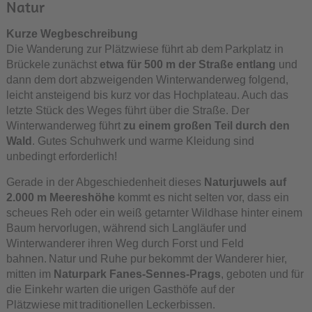
Natur
Kurze Wegbeschreibung
Die Wanderung zur Plätzwiese führt ab dem Parkplatz in
Brückele zunächst
etwa für 500 m der Straße entlang
und
dann dem dort abzweigenden Winterwanderweg folgend,
leicht ansteigend bis kurz vor das Hochplateau. Auch das
letzte Stück des Weges führt über die Straße. Der
Winterwanderweg führt
zu einem großen Teil durch den
Wald
. Gutes Schuhwerk und warme Kleidung sind
unbedingt erforderlich!
Gerade in der Abgeschiedenheit dieses
Naturjuwels auf
2.000 m Meereshöhe
kommt es nicht selten vor, dass ein
scheues Reh oder ein weiß getarnter Wildhase hinter einem
Baum hervorlugen, während sich Langläufer und
Winterwanderer ihren Weg durch Forst und Feld
bahnen. Natur und Ruhe pur bekommt der Wanderer hier,
mitten im
Naturpark Fanes-Sennes-Prags
, geboten und für
die Einkehr warten die urigen Gasthöfe auf der
Plätzwiese mit traditionellen Leckerbissen.