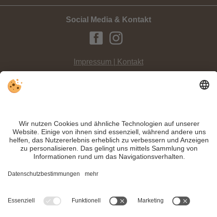
Social Media & Kontakt
Impressum | Kontakt
Datenschutz
Sitemap
Individuelle Cookie-Einstellungen
INFO:
Natur und Ruhe
in traumhafter Winterlandschaft erleben Wanderer bei
einem Ausflug von Brückele zur
Plätzwiese im Hochpustertal
.
Trotz genauer Arbeit und ständigem Aktualisieren der Inhalte, können Fehler
auftreten. Wir übernehmen keine Gewähr für die Richtigkeit und Vollständigkeit
aller Informationen.