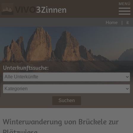
MENÜ
3
Zinnen
VIVO
Home
|
it
Unterkunftssuche:
Suchen
Winterwanderung von Brückele zur
Plätzwiese