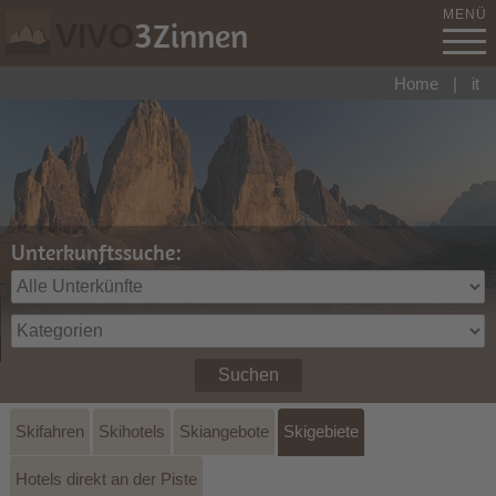
MENÜ
3
Zinnen
VIVO
Home
|
it
Unterkunftssuche:
Suchen
Skifahren
Skihotels
Skiangebote
Skigebiete
Hotels direkt an der Piste