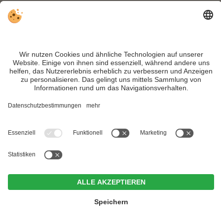
INFO:
Skifahren im gemütlichen Pragsertal
, umgeben von den
majestätischen Dolomitengipfel, bedeutet
Schneespaß pur
für die ganze
Familie.
Trotz genauer Arbeit und ständigem Aktualisieren der Inhalte, können Fehler
auftreten. Wir übernehmen keine Gewähr für die Richtigkeit und Vollständigkeit
aller Informationen.
Informieren Sie sich sicherheitshalber nochmals beim Veranstalter vor Ort über
die aktuellen Bedingungen.
MwSt.-Nr. IT02365710215
Hotel Weißes Rössl
<
>
CIN +