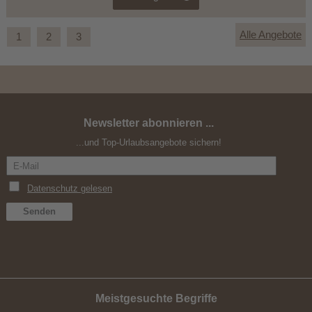
Alle Angebote
1
2
3
Newsletter abonnieren ...
Spätsommer in den Südtiroler Bergen
...und Top-Urlaubsangebote sichern!
Meistgesuchte Begriffe