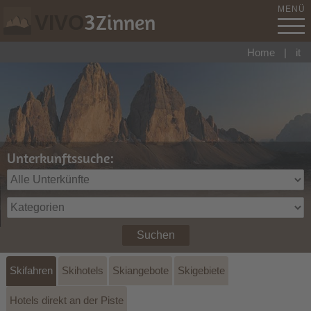
MENÜ
3
Zinnen
VIVO
Home
|
it
Unterkunftssuche:
Suchen
Skifahren
Skihotels
Skiangebote
Skigebiete
Hotels direkt an der Piste