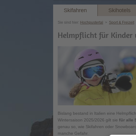
Skifahren
Skihotels
Sie sind hier:
Hochpustertal
>
Sport & Freizeit
Helmpflicht für Kinder
Bislang bestand in Italien eine Helmpfli
Wintersaison 2025/2026 gilt sie
für all
genau so, wie Skifahren oder Snowboar
manche Gefahr.