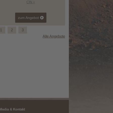
CIN +
zum Angebot
1
2
3
Alle Angebote
Aktiv Urlaub mit dem Rad in den Dolomiten
 Media & Kontakt