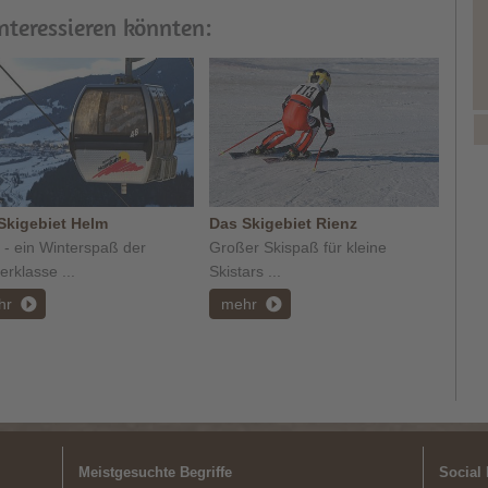
interessieren könnten:
Skigebiet Helm
Das Skigebiet Rienz
 - ein Winterspaß der
Großer Skispaß für kleine
rklasse ...
Skistars ...
hr
mehr
Meistgesuchte Begriffe
Social