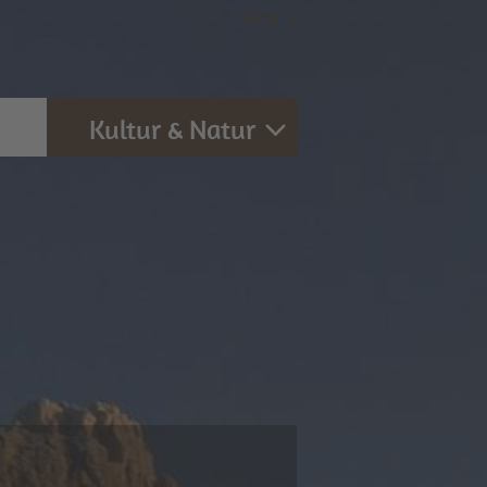
Home
|
it
Kultur & Natur