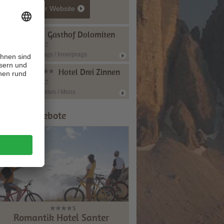
zur Website
Gasthof Dolomiten
CIN +
Prags / Innerprags
Hotel Drei Zinnen
CIN +
Sexten / Moos
ipps & Angebote
Romantik Hotel Santer