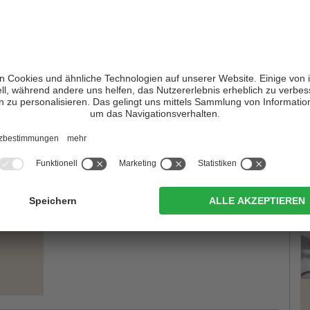
lässt, es gibt immer wieder den ein oder anderen
r sein eigenes Können überschätzt und einen Skiunfall auslöst.
muss ein Helm getragen werden. Dafür muss man nicht gleich
rleihe bieten die
Ausrüstung im Verleih an
. Wichtig ist
ße, diese ist nämlich ausschlaggebend für die Sicherheit. Und
nallt sein, ansonsten nützt er nichts.
fverletzungen
und es ist mittlerweile auch erwiesen, dass
ch das Tragen eines Helms, abgenommen haben. Und außerdem
T
ützt auch noch vor der winterlichen Kälte. Und gut geschützt
isten nichts mehr im Wege
!