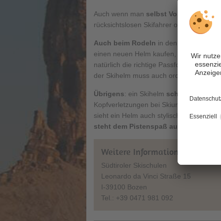
Auch wenn man
selbst Vorsicht walten
rücksichtslosen Skifahrer oder jenen, de
Auch beim Rodeln
in den Skigebieten 
einen neuen Helm kaufen, denn die Skive
natürlich die richtige Passform bzw. Grö
der Skihelm muss auch ordentlich zugesch
Übrigens
: ein Skihelm
schützt vor Kop
Kopfverletzungen bei Skiunfällen, dur
sieht ein Helm auch stylisch aus und sch
steht dem Pistenspaß auf Südtirols P
Weitere Informationen:
Südtiroler Skischulen
Leonardo da Vinci Straße 15
I-39100 Bozen
Tel.: +39 0471 981 092