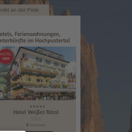
irekt an der Piste
otels, Ferienwohnungen,
nterkünfte im Hochpustertal
HOTEL
TIPP
Hotel Weißes Rössl
CIN +
Innichen