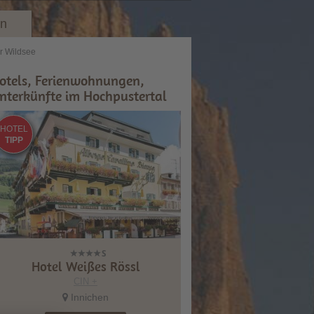
en
er Wildsee
otels, Ferienwohnungen,
nterkünfte im Hochpustertal
HOTEL
TIPP
Hotel Weißes Rössl
CIN +
Innichen