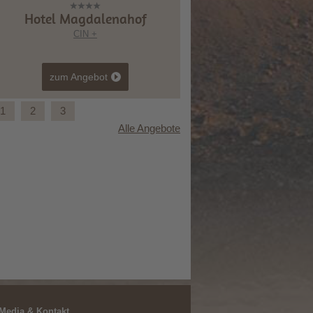
Hotel Magdalenahof
CIN +
zum Angebot
1
2
3
Alle Angebote
Magische Spätsommermomente zu zweit
 Media & Kontakt