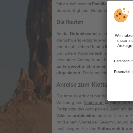
fühlen sich sowohl
Familien und Anfän
Sees verfügt über Routen in
allen Schw
Die Routen
An der
Dolomitwand
, die in südwestlic
die Schwierigkeitsgrade von 2 bis 7b ab
und 4 auf, sieben Routen liegen zwische
Der untere Wandbereich ist nur
wenig st
besonders Anfänger und Kinder anzutref
außergewöhnlich steilen
und zum Teil 
abgesichert
. Die komplette Routenhöhe
Anreise zum Klettergarten 
Die Anreise erfolgt über das
Pragser Tal
Welsberg und
Niederdorf
befindet. Dort 
Parkplätze das Auto parken. Auch mit d
Wildsee
problemlos
möglich. Nun am Ho
rund einem Viertel der Seeumrundung de
hochsteigen. Für den
Fußmarsch bis zu