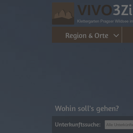
3
Z
VIVO
Klettergarten Pragser Wildsee im
Region & Orte
Wohin soll's gehen?
Unterkunftssuche: