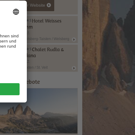
zur Website
Hotel Weisses
Lamm
CIN +
Welsberg-Taisten / Welsberg
Chalet Rudla &
Rudana
CIN +
Sexten / St. Veit
ipps & Angebote