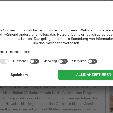
ger
als auch
Profis
wohl, denn der Klettergarten östlich des
ierigkeitsbereichen
.
he Richtung weist, befinden sich insgesamt
15 Touren
, welche
decken. Davon weisen vier Routen den Schwierigkeitsgrad 3
n 6a und 6c, während zwei Routen mit 7b eingestuft wurden.
eil
und der Fels
sehr griffig
. Somit sind in diesem Bereich
fen. Richtig zur Sache geht es im oberen Bereich der Wand mit
überhängenden Abschnitten. Alle Routen sind
sehr gut
 beträgt
22 Meter
.
T
Pragser Wildsee
, das sich zwischen den beiden Hochpustertaler Gemeinden
der Straße bis zum Pragser Wildsee folgen und auf einem der
en
öffentlichen Verkehrsmitteln
ist die Anreise zum Pragser
tel Pragser Wildsee links vorbei und dem Seeufer folgen. Nach
m Hinweisschild folgend über das Geröllfeld bis zur Wand
m Klettergarten
sollten rund
30 Minuten
eingeplant werden.