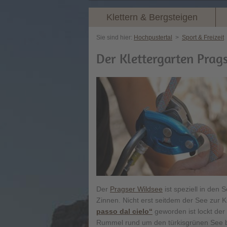
Klettern & Bergsteigen
Sie sind hier:
Hochpustertal
>
Sport & Freizeit
Der Klettergarten Prag
Der
Pragser Wildsee
ist speziell in den
Zinnen. Nicht erst seitdem der See zur K
passo dal cielo“
geworden ist lockt der
Rummel rund um den türkisgrünen See be