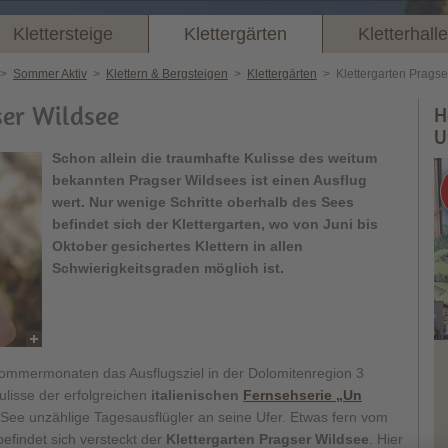
Klettersteige
Klettergärten
Kletterhall
>
Sommer Aktiv
>
Klettern & Bergsteigen
>
Klettergärten
>
Klettergarten Prags
ser Wildsee
H
U
Schon allein die traumhafte Kulisse des weitum
bekannten Pragser Wildsees ist einen Ausflug
wert. Nur wenige Schritte oberhalb des Sees
befindet sich der Klettergarten, wo von Juni bis
Oktober gesichertes Klettern in allen
Schwierigkeitsgraden möglich ist.
 Sommermonaten das Ausflugsziel in der Dolomitenregion 3
ulisse der erfolgreichen
italienischen
Fernsehserie „Un
 See unzählige Tagesausflügler an seine Ufer. Etwas fern vom
findet sich versteckt der
Klettergarten Pragser Wildsee
. Hier