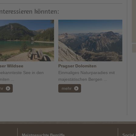
interessieren könnten:
ser Wildsee
Pragser Dolomiten
bekannteste See in den
Einmaliges Naturparadies mit
iten ...
majestätischen Bergen ...
hr
mehr
Meistgesuchte Begriffe
Social