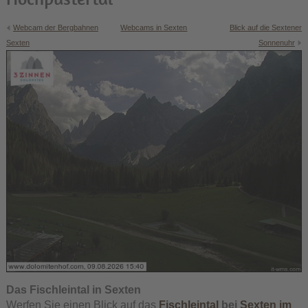
Webcam der Bergbahnen
Webcams in Sexten
Blick auf die Sextener
Sexten
Sonnenuhr
Das Fischleintal in Sexten
Werfen Sie einen Blick auf das
Fischleintal
bei
Sexten im