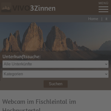
MENÜ
3
Zinnen
VIVO
Home
|
it
Unterkunftssuche:
Suchen
Webcam im Fischleintal im
Hochpustertal