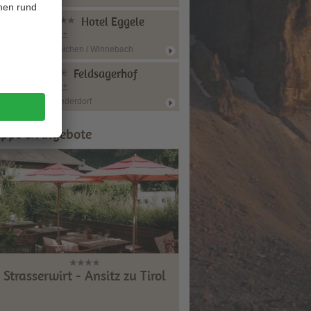
Hotel Eggele
CIN +
Innichen / Winnebach
Feldsagerhof
CIN +
Niederdorf
ipps & Angebote
Strasserwirt - Ansitz zu Tirol