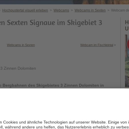
>
Hochpustertal visuell erleben
>
Webcams
>
Webcams in Sexten
>
Webcam de
 Sexten Signaue im Skigebiet 3
H
U
Webcams in Sexten
Webcam im Fischleintal
t 3 Zinnen Dolomiten
ie
Bergbahnen des Skigebietes 3 Zinnen Dolomiten in
kifahren und Snowboarden
für Groß und Klein und im
ntainbikeparadies
.
interessieren könnten: