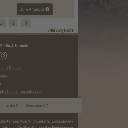
zum Angebot
1
2
3
Alle Angebote
 Media & Kontakt
72 Stunden Osttirol
um | Kontakt
chutz
p
uelle Cookie-Einstellungen
ten in der Dolomitenregion 3 Zinnen.
tigkeit und Vollständigkeit aller Informationen.
stalter vor Ort über die aktuellen Bedingungen.