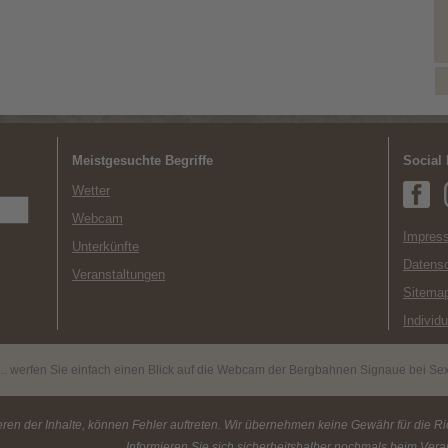
Meistgesuchte Begriffe
Social
Wetter
Webcam
Impress
Unterkünfte
Datens
Veranstaltungen
Sitema
Individ
.. werfen Sie einfach einen Blick auf die Webcam der Bergbahnen Signaue bei Sex
ren der Inhalte, können Fehler auftreten. Wir übernehmen keine Gewähr für die Rich
Informieren Sie sich sicherheitshalber nochmals beim Veran