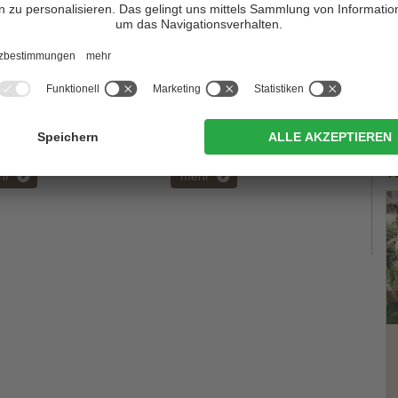
Fischleintal
Das Skigebiet Rotwand
s der schönsten Täler im
Nicht nur Familien mit Kindern
mten Alpenraum ...
fühlen sich hier wohl ...
T
hr
mehr