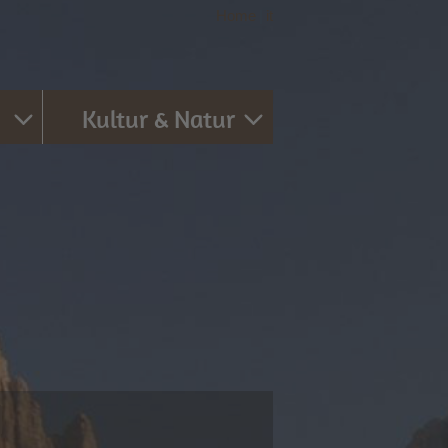
Home
|
it
Kultur & Natur