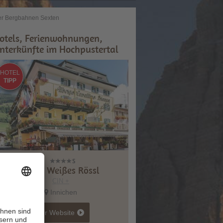
r Bergbahnen Sexten
otels, Ferienwohnungen,
nterkünfte im Hochpustertal
HOTEL
TIPP
Hotel Weißes Rössl
CIN +
Innichen
zur Website