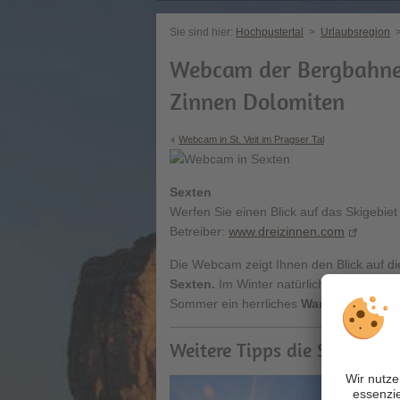
Sie sind hier:
Hochpustertal
>
Urlaubsregion
Webcam der Bergbahnen
Zinnen Dolomiten
Webcam in St. Veit im Pragser Tal
Sexten
Werfen Sie einen Blick auf das Skigebie
Betreiber:
www.dreizinnen.com
Die Webcam zeigt Ihnen den Blick auf d
Sexten.
Im Winter natürlich ideal zum
S
Sommer ein herrliches
Wander-
und
Mou
Weitere Tipps die Sie auch 