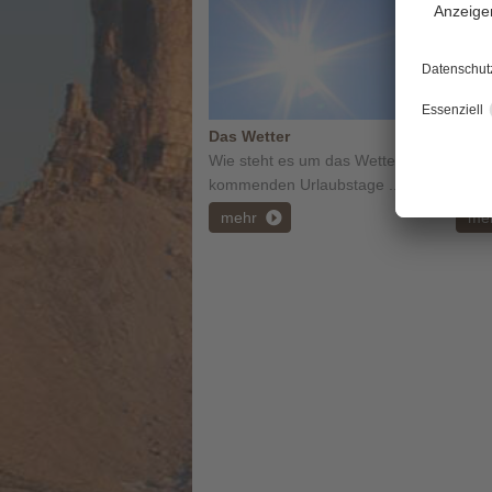
Das Wetter
Das 
Wie steht es um das Wetter der
Eine
kommenden Urlaubstage ...
gesa
mehr
me