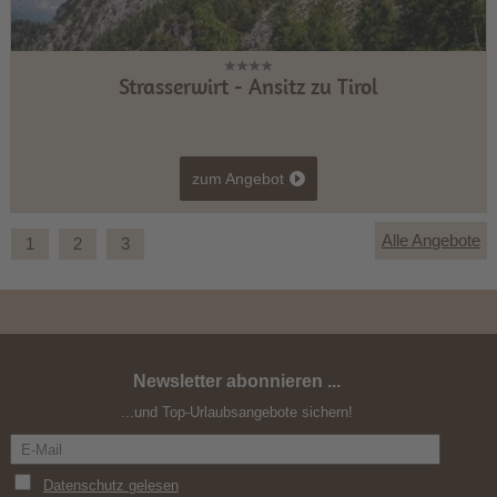
Strasserwirt - Ansitz zu Tirol
zum Angebot
Alle Angebote
1
2
3
Newsletter abonnieren ...
E-Bike Erlebnis & Genuss-Tage
...und Top-Urlaubsangebote sichern!