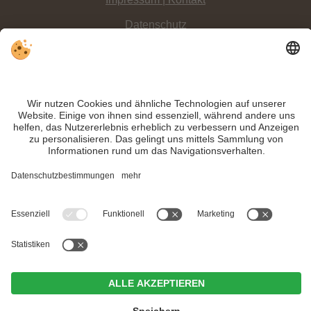
Datenschutz
Sitemap
Individuelle Cookie-Einstellungen
INFO:
Die
Langlaufloipe durch das Fischleintal
ist in den Naturpark Drei
Zinnen eingebettet und bietet top Langlaufmöglichkeiten und ein
einmaliges
Panorama
.
Trotz genauer Arbeit und ständigem Aktualisieren der Inhalte, können Fehler
auftreten. Wir übernehmen keine Gewähr für die Richtigkeit und Vollständigkeit
aller Informationen.
Informieren Sie sich sicherheitshalber nochmals beim Veranstalter vor Ort über
die aktuellen Bedingungen.
MwSt.-Nr. IT02365710215