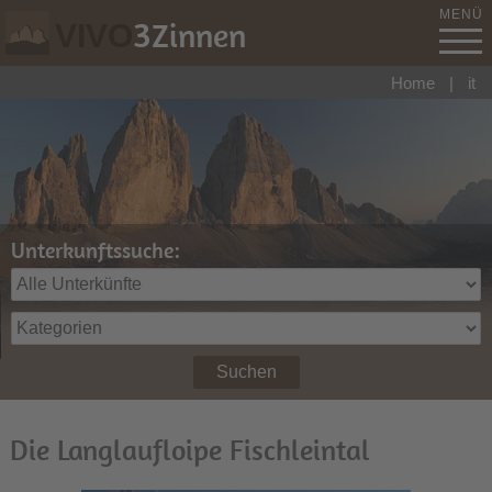
MENÜ
3
Zinnen
VIVO
Home
|
it
Unterkunftssuche:
Suchen
Die Langlaufloipe Fischleintal