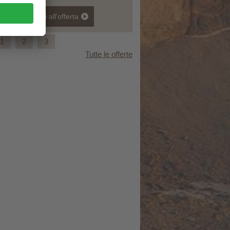
vai all'offerta
1
2
3
Tutte le offerte
Ferragosto al Lago di Braies