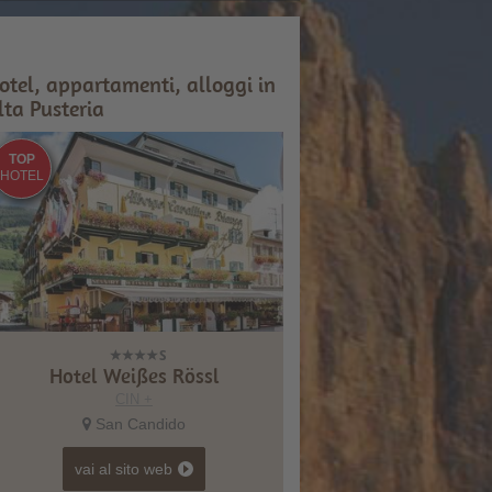
otel, appartamenti, alloggi in
lta Pusteria
TOP
HOTEL
Hotel Weißes Rössl
CIN +
San Candido
vai al sito web