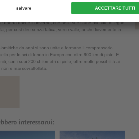
acere culinario. A fondovalle si trova infatti il
Rifugio
 e aperto anche in inverno, che nelle sue stube rivestite di legno
vola, per così dire senza fatica, verso valle, anche lievemente in
dolomitiche da anni si sono unite e formano il comprensorio
sello per lo sci di fondo in Europa con oltre 900 km di piste. E
i, con i suoi 200 chilometri di piste, offre molte possibilità ai
a non è mai sovraffollata.
bbero interessarvi: