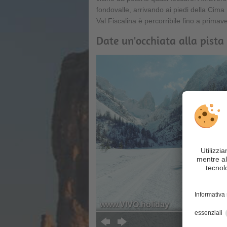
fondovalle, arrivando ai piedi della Cima 
Val Fiscalina è percorribile fino a primave
Date un'occhiata alla pista d