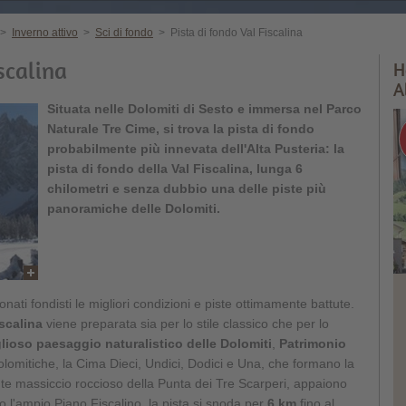
>
Inverno attivo
>
Sci di fondo
>
Pista di fondo Val Fiscalina
scalina
H
A
Situata nelle Dolomiti di Sesto e immersa nel Parco
Naturale Tre Cime, si trova la pista di fondo
probabilmente più innevata dell'Alta Pusteria: la
pista di fondo della Val Fiscalina, lunga 6
chilometri e senza dubbio una delle piste più
panoramiche delle Dolomiti.
ionati fondisti le migliori condizioni e piste ottimamente battute.
iscalina
viene preparata sia per lo stile classico che per lo
lioso paesaggio naturalistico delle Dolomiti
,
Patrimonio
dolomitiche, la Cima Dieci, Undici, Dodici e Una, che formano la
nte massiccio roccioso della Punta dei Tre Scarperi, appaiono
so l'ampio Piano Fiscalino, la pista si snoda per
6 km
fino al