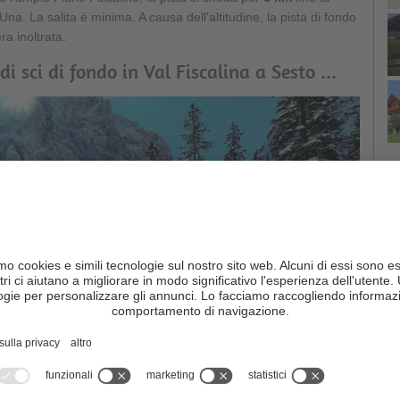
Una. La salita è minima. A causa dell'altitudine, la pista di fondo
ra inoltrata.
i sci di fondo in Val Fiscalina a Sesto ...
C