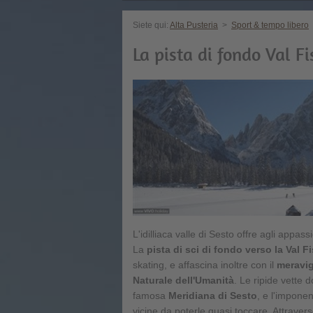
Siete qui:
Alta Pusteria
>
Sport & tempo libero
La pista di fondo Val Fi
L'idilliaca valle di Sesto offre agli appass
La
pista di sci di fondo verso la Val F
skating, e affascina inoltre con il
meravig
Naturale dell'Umanità
. Le ripide vette 
famosa
Meridiana di Sesto
, e l'impone
vicine da poterle quasi toccare. Attraver