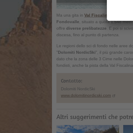
Ma una gita in
Val Fiscalina
è anche un pi
Fondovalle
, situato a quota 1.548 metri
offre
diverse prelibatezze
. E poi si sci
discesa, fino al punto di partenza.
Le regioni dello sci di fondo nelle aree 
"
Dolomiti NordicSki
", il più grande caro
dato che la zona delle 3 Cime nelle Dolomit
fondisti, anche la pista della Val Fiscalin
Contatto:
Dolomiti NordicSki
www.dolomitinordicski.com
Altri suggerimenti che potre