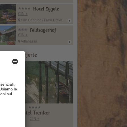
Hotel Eggele
CIN +
San Candido / Prato Drava
Feldsagerhof
CIN +
Villabassa
onsigli & Offerte
Hotel Trenker
CIN +