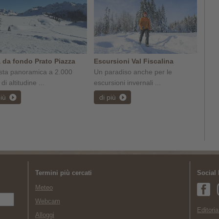
a da fondo Prato Piazza
Escursioni Val Fiscalina
ista panoramica a 2.000
Un paradiso anche per le
di altitudine ...
escursioni invernali ...
più
di più
Termini più cercati
Social
Meteo
Webcam
Editoria
Alloggi