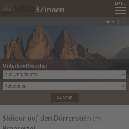
MENÜ
3
Zinnen
VIVO
Home
|
it
Unterkunftssuche:
Suchen
Skitour auf den Dürrenstein im
Pragsertal