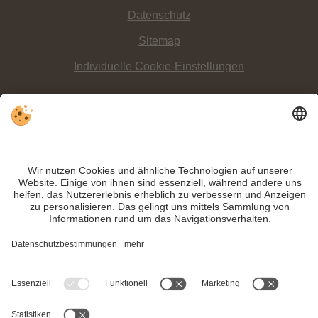
Datenschutz
Sitemap
Individuelle Cookie-Einstellungen
INFO:
Mit Familie und Freunden über die
abwechslungsreiche Rodelbahn
Rotwand
in Sexten zu flitzen ist ein
besonderes Abenteuer
!
Trotz genauer Arbeit und ständigem Aktualisieren der Inhalte, können Fehler
auftreten. Wir übernehmen keine Gewähr für die Richtigkeit und Vollständigkeit
aller Informationen.
Informieren Sie sich sicherheitshalber nochmals beim Veranstalter vor Ort über
die aktuellen Bedingungen.
MwSt.-Nr. IT02365710215