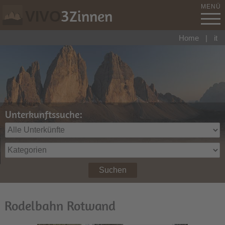
MENÜ
3
Zinnen
VIVO
Home
|
it
Unterkunftssuche:
Suchen
Rodelbahn Rotwand