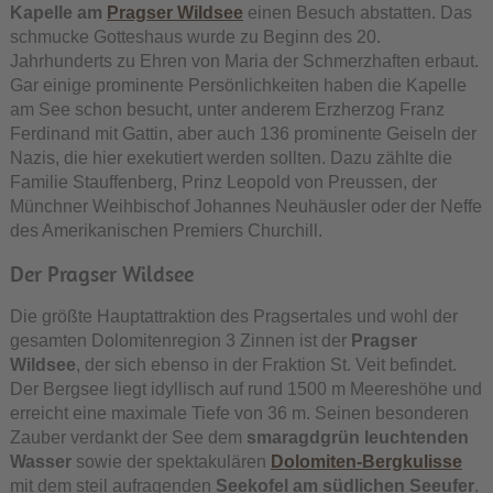
Kapelle am
Pragser Wildsee
einen Besuch abstatten. Das
schmucke Gotteshaus wurde zu Beginn des 20.
Jahrhunderts zu Ehren von Maria der Schmerzhaften erbaut.
Gar einige prominente Persönlichkeiten haben die Kapelle
am See schon besucht, unter anderem Erzherzog Franz
Ferdinand mit Gattin, aber auch 136 prominente Geiseln der
Nazis, die hier exekutiert werden sollten. Dazu zählte die
Familie Stauffenberg, Prinz Leopold von Preussen, der
Münchner Weihbischof Johannes Neuhäusler oder der Neffe
des Amerikanischen Premiers Churchill.
Der Pragser Wildsee
Die größte Hauptattraktion des Pragsertales und wohl der
gesamten Dolomitenregion 3 Zinnen ist der
Pragser
Wildsee
, der sich ebenso in der Fraktion St. Veit befindet.
Der Bergsee liegt idyllisch auf rund 1500 m Meereshöhe und
erreicht eine maximale Tiefe von 36 m. Seinen besonderen
Zauber verdankt der See dem
smaragdgrün leuchtenden
Wasser
sowie der spektakulären
Dolomiten-Bergkulisse
mit dem steil aufragenden
Seekofel am südlichen Seeufer
.