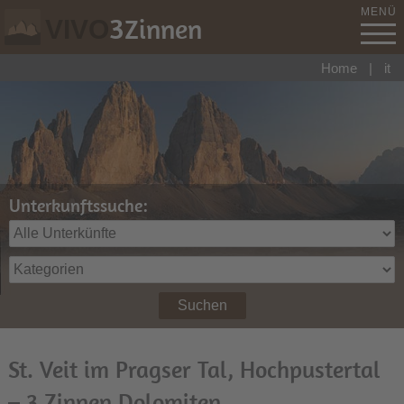
MENÜ
3
Zinnen
VIVO
Home
|
it
Unterkunftssuche:
Suchen
St. Veit im Pragser Tal, Hochpustertal
– 3 Zinnen Dolomiten