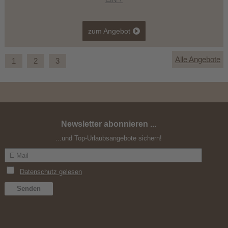
zum Angebot
Alle Angebote
1
2
3
Newsletter abonnieren ...
Wanderwochen in den Sextner Dolomiten
...und Top-Urlaubsangebote sichern!