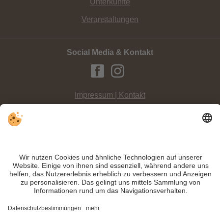
Unterkünfte
Veranstaltungen
Social Media & Kontakt
Impressum | Kontakt
Datenschutz
Sitemap
Individuelle Cookie-Einstellungen
INFO:
Klein und fein ist das
Skigebiet Waldheim in Sexten
im Hochpustertal
und somit ideal zum Erlernen der
ersten Schwünge im Schnee
.