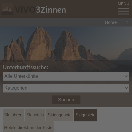
MENÜ
3
Zinnen
VIVO
Home
|
it
Unterkunftssuche:
Suchen
Skifahren
Skihotels
Skiangebote
Skigebiete
Hotels direkt an der Piste