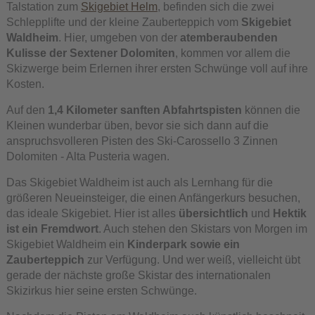
Talstation zum
Skigebiet Helm
, befinden sich die zwei
Schlepplifte und der kleine Zauberteppich vom
Skigebiet
Waldheim
. Hier, umgeben von der
atemberaubenden
Kulisse der Sextener Dolomiten
, kommen vor allem die
Skizwerge beim Erlernen ihrer ersten Schwünge voll auf ihre
Kosten.
Auf den
1,4 Kilometer sanften Abfahrtspisten
können die
Kleinen wunderbar üben, bevor sie sich dann auf die
anspruchsvolleren Pisten des Ski-Carossello 3 Zinnen
Dolomiten - Alta Pusteria wagen.
Das Skigebiet Waldheim ist auch als Lernhang für die
größeren Neueinsteiger, die einen Anfängerkurs besuchen,
das ideale Skigebiet. Hier ist alles
übersichtlich
und
Hektik
ist ein Fremdwort
. Auch stehen den Skistars von Morgen im
Skigebiet Waldheim ein
Kinderpark sowie ein
Zauberteppich
zur Verfügung. Und wer weiß, vielleicht übt
gerade der nächste große Skistar des internationalen
Skizirkus hier seine ersten Schwünge.