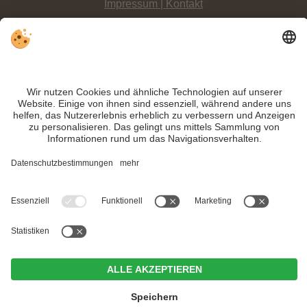
Impressum | Kontakt
Datenschutz
Sitemap
Individuelle Cookie-Einstellungen
INFO:
Entlang der alten Bahntrasse verläuft der
abwechslungsreiche Radweg
von
Toblach bis zum berühmten Dolomitenort Cortina
.
Trotz genauer Arbeit und ständigem Aktualisieren der Inhalte, können Fehler
auftreten. Wir übernehmen keine Gewähr für die Richtigkeit und Vollständigkeit
aller Informationen.
Informieren Sie sich sicherheitshalber nochmals beim Veranstalter vor Ort über
die aktuellen Bedingungen.
MwSt.-Nr. IT02365710215
Hotel Weißes Rössl