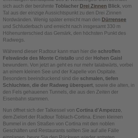
sich auch der berühmte
Toblacher
Drei Zinnen
Blick
, vom
Tal aus der einzige Aussichtspunkt zu den Drei Zinnen
Nordwänden. Wenig später erreicht man den
Dürrensee
und Schluderbach und erreicht nach insgesamt 330 m
Höhenunterschied das Gemärk, den höchsten Punkt des
Radwegs.
Während dieser Radtour kann man hier die
schroffen
Felswände des Monte Cristallo
und der
Hohen Gaisl
bewundern. Von jetzt an geht es nur mehr talabwärts, vorbei
an einem kleinen See und der Kapelle von Ospitale.
Besonders beeindruckend sind die
schmalen, tiefen
Schluchten, die der Radweg überquert
, sowie die alten, in
den Fels gehauenen Tunnels, die aus den Zeiten der
Eisenbahn stammen.
Nun öffnet sich der Talkessel von
Cortina d'Ampezzo
,
dem Zielort der Radtour Toblach-Cortina. Einen kleinen
Bummel in den Straßen von Cortina mit den noblen
Geschäften und Restaurants sollten Sie auf alle Fälle
einplanen, bevor Sie den Rückweg wieder antreten.