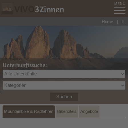
MENÜ
3
Zinnen
VIVO
Home
|
it
Unterkunftssuche:
Suchen
Mountainbike & Radfahren
Bikehotels
Angebote