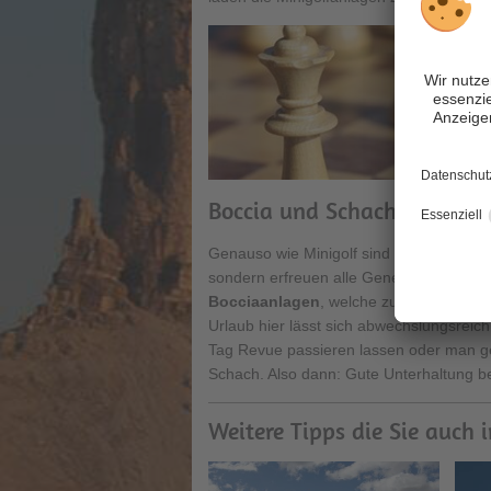
Boccia und Schach
Genauso wie Minigolf sind die
Sportart
sondern erfreuen alle Generationen. Ei
Bocciaanlagen
, welche zum
Spiel und
Urlaub hier lässt sich abwechslungsreic
Tag Revue passieren lassen oder man g
Schach. Also dann: Gute Unterhaltung be
Weitere Tipps die Sie auch 