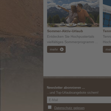
Sommer-Aktiv-Urlaub
Tenn
Entdecken Sie Hochpustertals
Tenn
vielfältiges Sommerprogramm ...
Hochp
mehr
me
Newsletter abonnieren ...
...und Top-Urlaubsangebote sichern!