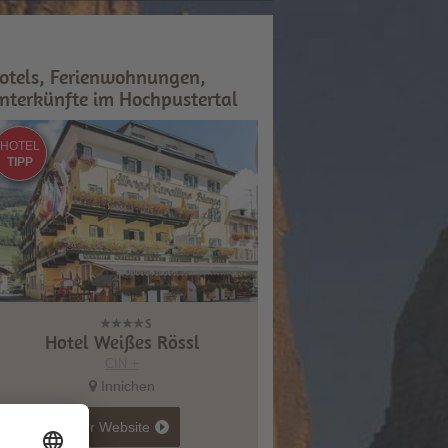
otels, Ferienwohnungen,
nterkünfte im Hochpustertal
HOTEL
TIPP
Hotel Weißes Rössl
CIN +
Innichen
zur Website