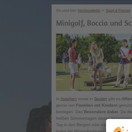
Sie sind hier:
Hochpustertal
>
Sport & Freizeit
Minigolf, Boccia und S
In
Innichen
sowie in
Sexten
gibt es
öffen
gerne von
Familien mit Kindern
genutzt
bewegen. Das
Besondere dabei
: Da di
heißen Sommertagen dieses Vergnügen 
Tag in den Bergen oder nach erlebnisrei
laden die Minigolfanlagen zum Ausklinge