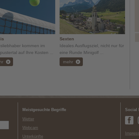
is
Sexten
isliebhaber kommen im
Ideales Ausflugsziel, nicht nur für
ustertal auf Ihre Kosten ...
eine Runde Minigolf ...
hr
mehr
Meistgesuchte Begriffe
Social
Wetter
Webcam
Impress
Unterkünfte