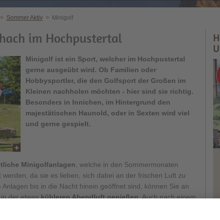
>
Sommer Aktiv
>
Minigolf
chach im Hochpustertal
H
U
Minigolf ist ein Sport, welcher im Hochpustertal
gerne ausgeübt wird. Ob Familien oder
Hobbysportler, die den Golfsport der Großen im
Kleinen nachholen möchten - hier sind sie richtig.
Besonders in Innichen, im Hintergrund den
majestätischen Haunold, oder in Sexten wird viel
und gerne gespielt.
tliche Minigolfanlagen
, welche in den Sommermonaten
 werden, da sie es lieben, sich dabei an der frischen Luft zu
e Anlagen bis in die Nacht hinein geöffnet sind, können Sie an
in der etwas
kühleren Abendluft genießen
. Auch nach einem
chem Sightseeing in den Dörfern des Südtiroler Hochpustertals
n des Tages ein.