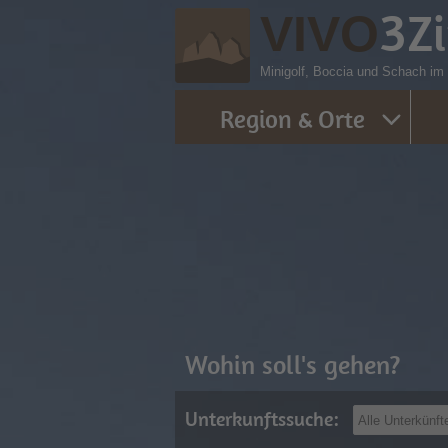
3
Z
VIVO
Minigolf, Boccia und Schach im
Region & Orte
Wohin soll's gehen?
Unterkunftssuche: