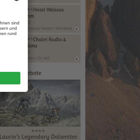
Hotel Weisses
Lamm
CIN +
Welsberg-Taisten / Welsberg
Chalet Rudla &
Rudana
CIN +
Sexten / St. Veit
ipps & Angebote
Laurin’s Legendary Dolomites