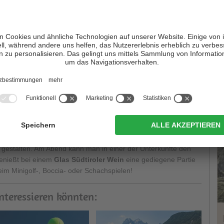
T
en Boccia und Schach
keineswegs nur bei Senioren beliebt,
nige Hotels oder Campinganlagen besitzen
eigene
 Spaß für die ganze Familie
einladen. Sie sehen also, der
h gestalten. Am Abend kann man in einer der Unterkünfte den
enießt bei einem
Glas Südtiroler Wein
eine gediegene Partie
im Minigolf-, Boccia- oder Schachspielen!
interessieren könnten: