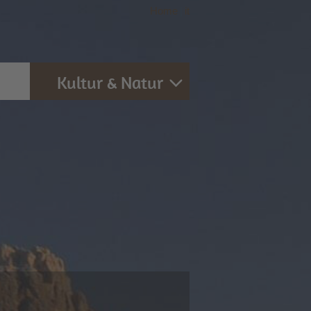
Home
|
it
Kultur & Natur