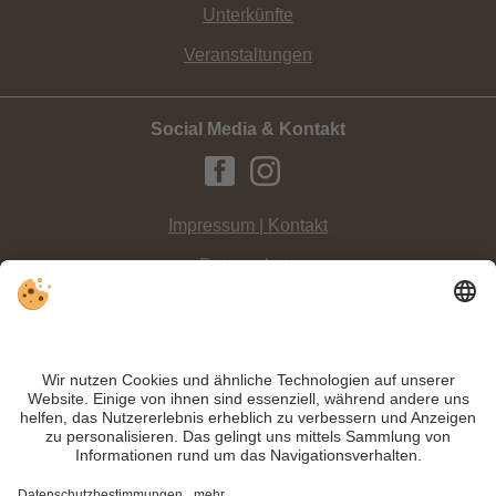
Unterkünfte
Veranstaltungen
Social Media & Kontakt
Impressum | Kontakt
Datenschutz
Sitemap
Individuelle Cookie-Einstellungen
INFO:
Beschaulich ist das
Pragsertal in der Dolomitenregion 3 Zinnen
, das
ganzjährig zum ruhigen Urlaub umgeben von mächtigen Dolomitengipfeln
einlädt. Die
Webcam
zeigt es Ihnen.