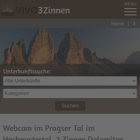
MENÜ
3
Zinnen
VIVO
Home
|
it
Unterkunftssuche:
Suchen
Webcam im Pragser Tal im
Hochpustertal, 3 Zinnen Dolomiten