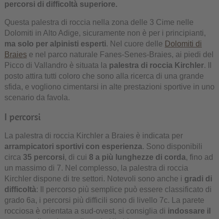
percorsi di difficoltà superiore.
Questa palestra di roccia nella zona delle 3 Cime nelle
Dolomiti in Alto Adige, sicuramente non è per i principianti,
ma solo per alpinisti esperti
. Nel cuore delle
Dolomiti di
Braies
e nel parco naturale Fanes-Senes-Braies, ai piedi del
Picco di Vallandro è situata la
palestra di roccia Kirchler
. Il
posto attira tutti coloro che sono alla ricerca di una grande
sfida, e vogliono cimentarsi in alte prestazioni sportive in uno
scenario da favola.
I percorsi
La palestra di roccia Kirchler a Braies è indicata per
arrampicatori sportivi con esperienza
. Sono disponibili
circa
35 percorsi
, di cui
8 a più lunghezze di corda
, fino ad
un massimo di 7. Nel complesso, la palestra di roccia
Kirchler dispone di tre settori. Notevoli sono anche i
gradi di
difficoltà
: Il percorso più semplice può essere classificato di
grado 6a, i percorsi più difficili sono di livello 7c. La parete
rocciosa è orientata a sud-ovest, si consiglia di
indossare il