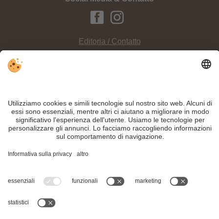
Editoria / Contatto
Privacy
Sitemap
Impostazioni cookie individuali
INFO:
Nella
palestra di roccia Kirchler
sono richiesti esperienza alpina e
tanta voglia di avventura - un
vero piacere per i professionisti
!
Nonostante il lavoro accurato e il costante aggiornamento dei contenuti, si
possono verificare errori. Non garantiamo la correttezza e la completezza di
tutte le informazioni.
Per motivi di sicurezza, si prega di verificare chiedendo direttamente sul posto
all'organizzatore.