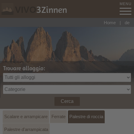
MENU
3
Zinnen
VIVO
Home
|
de
Trovare alloggio:
Cerca
Scalare e arrampicare
Ferrate
Palestre di roccia
Palestre d'arrampicata