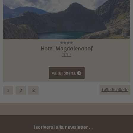
Hotel Magdalenahof
CIN +
vai all'offerta
Tutte le offerte
1
2
3
Iscriversi alla newsletter ...
Freschezza estiva in Valle di Casies