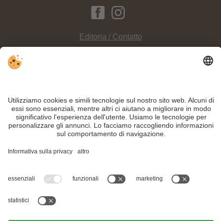
Editoria / Contatto
Privacy
Sitemap
Impostazioni cookie individuali
INFO:
Nella
località turistica di Villabassa
viene data molta attenzione alla
salute e al benessere
, secondo i metodi di
Sebastian Kneipp
.
Nonostante il lavoro accurato e il costante aggiornamento dei contenuti, si
possono verificare errori. Non garantiamo la correttezza e la completezza di
tutte le informazioni.
Per motivi di sicurezza, si prega di verificare chiedendo direttamente sul posto
all'organizzatore.