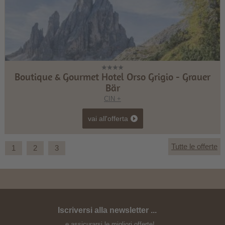
Boutique & Gourmet Hotel Orso Grigio - Grauer
Bär
CIN +
vai all'offerta
Tutte le offerte
1
2
3
Iscriversi alla newsletter ...
Vacanza escursionistica 7=6
...e assicurarsi le migliori offerte!