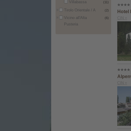
Villabassa
(11)
Tirolo Orientale / A
(2)
Hotel 
Vicino all'Alta
CIN +
(6)
Pusteria
Alpenw
CIN +