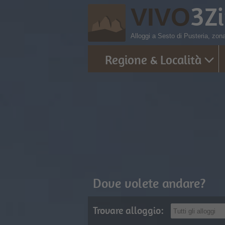
3
Z
VIVO
Alloggi a Sesto di Pusteria, zona
Regione & Località
Dove volete andare?
Trovare alloggio: