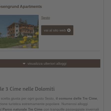
esengrund Apartments
Sesto
vai al sito web
visualizza ulteriori alloggi
lle 3 Cime nelle Dolomiti
 scelta giusta per ogni gusto Sesto,
il comune delle Tre Cime
,
azione turistica estremamente popolare. Numerosi alloggi
al
Parco naturale Tre Cime
con tranquille passeggiate invernali