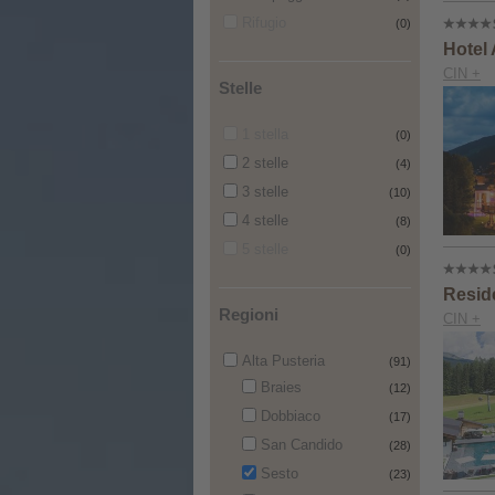
Rifugio
(0)
Hotel 
CIN +
Stelle
1 stella
(0)
2 stelle
(4)
3 stelle
(10)
4 stelle
(8)
5 stelle
(0)
Resid
Regioni
CIN +
Alta Pusteria
(91)
Braies
(12)
Dobbiaco
(17)
San Candido
(28)
Sesto
(23)