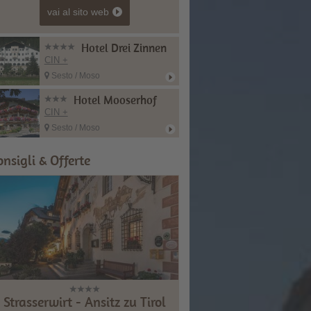
vai al sito web
Hotel Drei Zinnen
CIN +
Sesto / Moso
Hotel Mooserhof
CIN +
Sesto / Moso
onsigli & Offerte
Strasserwirt - Ansitz zu Tirol