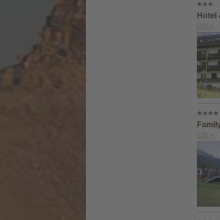
Hotel 
CIN +
Famil
CIN +