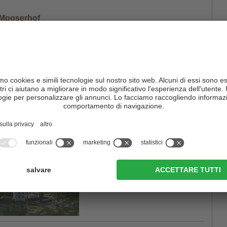
 Mooserhof
Sesto
/
Moso
vai al sito web
 Dolomitenhof
Sesto
/ Val Fiscalina
vai al sito web