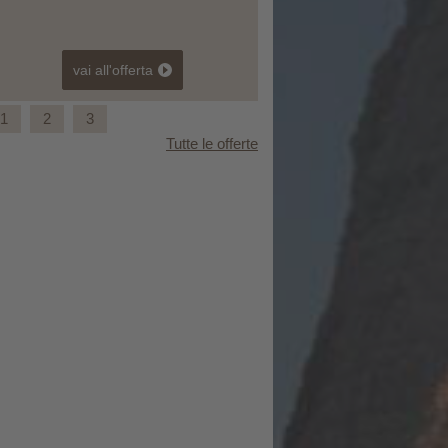
vai all'offerta
1
2
3
Tutte le offerte
Innamorarsi dell'Osttirol