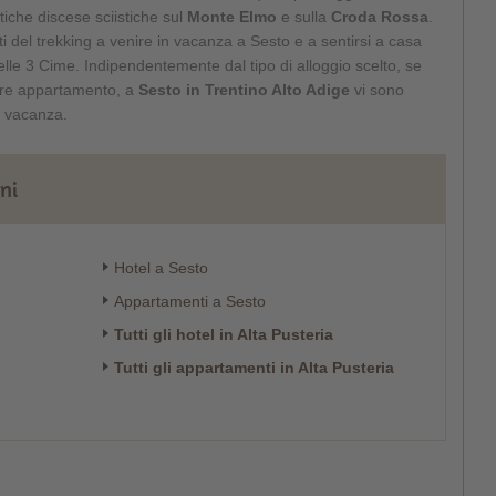
tiche discese sciistiche sul
Monte Elmo
e sulla
Croda Rossa
.
ti del trekking a venire in vacanza a Sesto e a sentirsi a casa
elle 3 Cime. Indipendentemente dal tipo di alloggio scelto, se
ure appartamento, a
Sesto in Trentino Alto Adige
vi sono
di vacanza.
rni
Hotel a Sesto
Appartamenti a Sesto
Tutti gli hotel in Alta Pusteria
Tutti gli appartamenti in Alta Pusteria