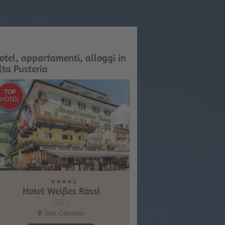
otel, appartamenti, alloggi in
lta Pusteria
TOP
HOTEL
Hotel Weißes Rössl
CIN +
San Candido