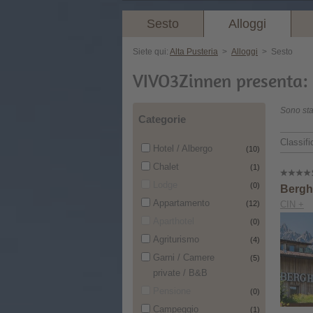
Sesto
Alloggi
Siete qui:
Alta Pusteria
>
Alloggi
>
Sesto
VIVO3Zinnen presenta: g
Sono stat
Categorie
Classif
Hotel / Albergo
(10)
Chalet
(1)
Lodge
(0)
Bergho
Appartamento
(12)
CIN +
Aparthotel
(0)
Agriturismo
(4)
Garni / Camere
(5)
private / B&B
Pensione
(0)
Campeggio
(1)