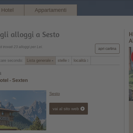
Hotel
Appartamenti
li alloggi a Sesto
H
A
i trovati 23 alloggi per Lei.
apri cartina
icare secondo:
Lista generale
stelle
località
tel - Sexten
Sesto
vai al sito web