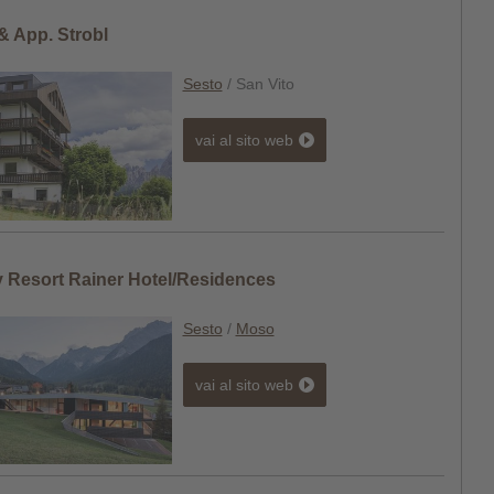
& App. Strobl
Sesto
/ San Vito
vai al sito web
y Resort Rainer Hotel/Residences
Sesto
/
Moso
vai al sito web