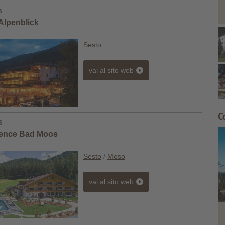
Alpenblick
Sesto
vai al sito web
C
ence Bad Moos
Sesto
/
Moso
vai al sito web