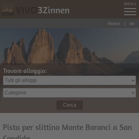
MENU
3
Zinnen
VIVO
Home
|
de
Trovare alloggio:
Cerca
Pista per slittino Monte Baranci a San
Candido