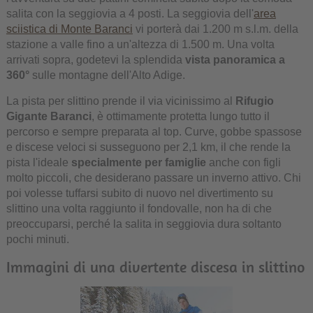
salita con la seggiovia a 4 posti. La seggiovia dell'
area
sciistica di Monte Baranci
vi porterà dai 1.200 m s.l.m. della
stazione a valle fino a un'altezza di 1.500 m. Una volta
arrivati sopra, godetevi la splendida
vista panoramica a
360°
sulle montagne dell'Alto Adige.
La pista per slittino prende il via vicinissimo al
Rifugio
Gigante Baranci
, è ottimamente protetta lungo tutto il
percorso e sempre preparata al top. Curve, gobbe spassose
e discese veloci si susseguono per 2,1 km, il che rende la
pista l'ideale
specialmente per famiglie
anche con figli
molto piccoli, che desiderano passare un inverno attivo. Chi
poi volesse tuffarsi subito di nuovo nel divertimento su
slittino una volta raggiunto il fondovalle, non ha di che
preoccuparsi, perché la salita in seggiovia dura soltanto
pochi minuti.
Immagini di una divertente discesa in slittino