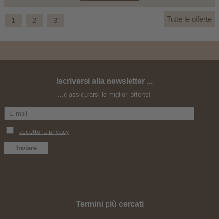
Tutte le offerte
1
2
3
Iscriversi alla newsletter ...
Gioia di montagna Braies - Offerta speciale
...e assicurarsi le migliori offerte!
Termini più cercati