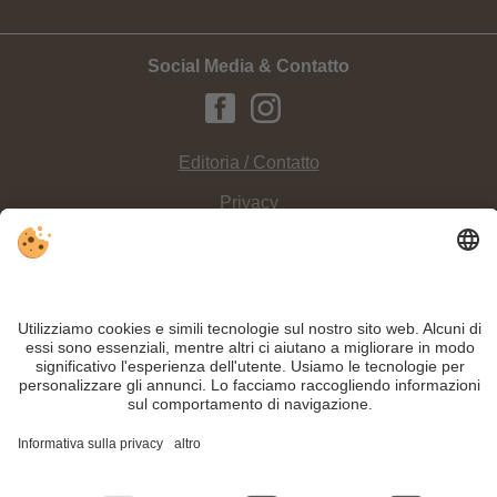
Social Media & Contatto
Editoria / Contatto
Privacy
Sitemap
Impostazioni cookie individuali
INFO:
Principianti, come anche famosi sciatori, amano l'
area sciistica Passo
Monte Croce a Sesto in Alta Pusteria
, nel comprensorio sciistico Tre Cime
Dolomiti.
Nonostante il lavoro accurato e il costante aggiornamento dei contenuti, si