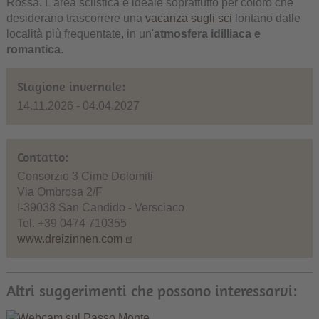
Rossa. L'area sciistica è ideale soprattutto per coloro che
desiderano trascorrere una
vacanza sugli sci
lontano dalle
località più frequentate, in un'
atmosfera idilliaca e
romantica
.
Stagione invernale:
14.11.2026 - 04.04.2027
Contatto:
Consorzio 3 Cime Dolomiti
Via Ombrosa 2/F
I-39038 San Candido - Versciaco
Tel. +39 0474 710355
www.dreizinnen.com
Altri suggerimenti che possono interessarvi: