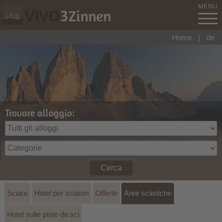
MENU
3
Zinnen
VIVO
Home
|
de
Trovare alloggio:
Cerca
Sciare
Hotel per sciatori
Offerte
Aree sciistiche
Hotel sulle piste da sci