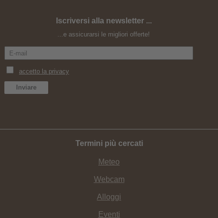
Iscriversi alla newsletter ...
Fine estate nelle montagne altoatesine
...e assicurarsi le migliori offerte!
Termini più cercati
Meteo
Webcam
Alloggi
Eventi