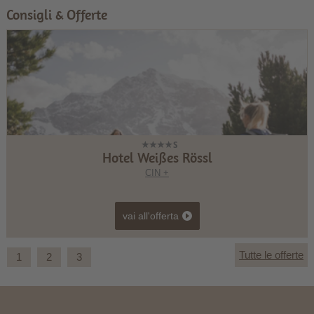
Consigli & Offerte
Hotel Weißes Rössl
CIN +
vai all'offerta
Tutte le offerte
1
2
3