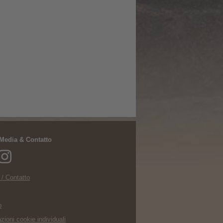
 Media & Contatto
 / Contatto
p
zioni cookie individuali