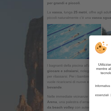
per grandi e piccoli
.
La
vasca
, lunga
25 metri
, offre agli adul
piccoli naturalmente c'è una
vasca sgua
I bagnanti della piscina all'aperto a Sest
giocare e sdraiarsi
, noleggio sdraio inc
per rilassarsi. Per i bambini c'è un piccol
vuole ricaricarsi di nuove energie, può re
bevande
.
Nelle immediate vicinanze della piscina 
Arena
, una palestra d'arrampicata indoo
da beach volley
con autentica sabbia d