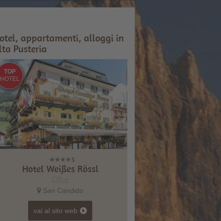
otel, appartamenti, alloggi in
lta Pusteria
TOP
HOTEL
Hotel Weißes Rössl
CIN +
San Candido
vai al sito web