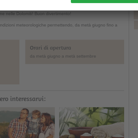
trova esattamente tutto ciò che si cerca per un’emozionante
me nelle Dolomiti! Buon divertimento!
condizioni meteorologiche permettendo, da metà giugno fino a
Orari di apertura
da metà giugno a metà settembre
ero interessarvi: