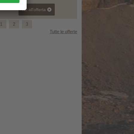
vai all'offerta
1
2
3
Tutte le offerte
Autunno in montagna - Offerta speciale 6+1