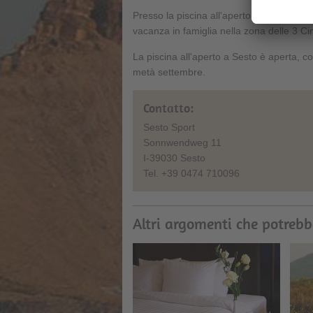
Presso la piscina all'aperto di Sesto si 
vacanza in famiglia nella zona delle 3 Ci
La piscina all'aperto a Sesto è aperta, 
metà settembre.
Contatto:
Sesto Sport
Sonnwendweg 11
I-39030 Sesto
Tel. +39 0474 710096
Altri argomenti che potrebb