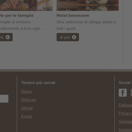
te per le famiglie
Hotel benessere
miglie si sentono
Una selezione di alloggi adatti a
colarmente a loro agio ...
tutti i gusti ...
più
di più
Termini più cercati
Social
Meteo
Webcam
Editoria
Alloggi
Privacy
Eventi
Sitema
Imposta