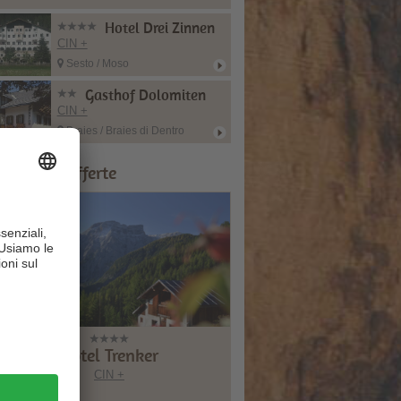
Hotel Drei Zinnen
CIN +
Sesto / Moso
Gasthof Dolomiten
CIN +
Braies / Braies di Dentro
onsigli & Offerte
Hotel Trenker
CIN +