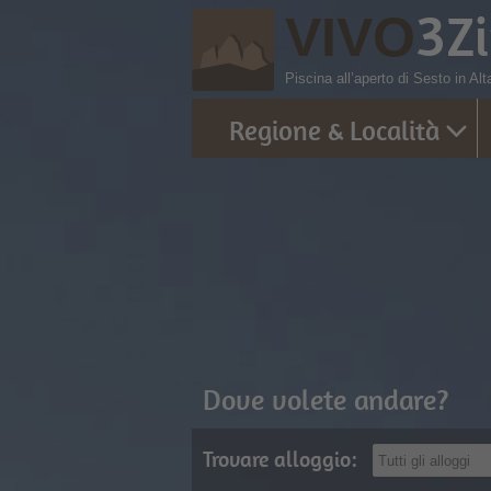
3
Z
VIVO
Piscina all’aperto di Sesto in Al
Regione & Località
Dove volete andare?
Trovare alloggio: