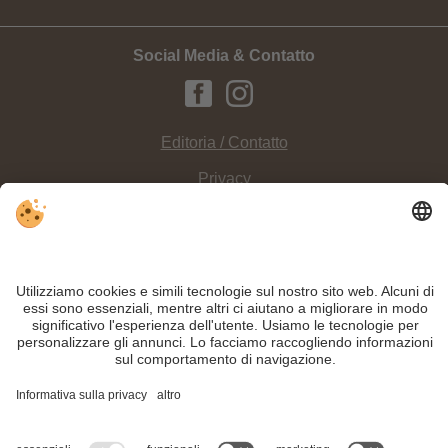
Social Media & Contatto
Editoria / Contatto
Privacy
Sitemap
Impostazioni cookie individuali
INFO:
Il
sentiero tematico "Viktor Wolf Edler von Glanvell"
è una camminata
ideale per tutte le famiglie che soggiornano in Alta Pusteria e termina al
Lago di
Braies
.
Nonostante il lavoro accurato e il costante aggiornamento dei contenuti, si