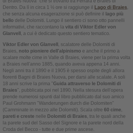
di Braies Nuova" che si trovano tra Ferrara e Braies di
Dentro. Da lì in circa 1 ½ ore si raggiunge il
Lago di Braies
,
che senza alcuna esagerazione si può definire il
lago più
bello
delle Dolomiti. Lungo il sentiero ci sono otto pannelli
informativi, che raccontano la
vita di Viktor Edler von
Glanvell
, a cui è dedicato questo sentiero tematico.
Viktor Edler von Glanvell
, scalatore delle Dolomiti di
Braies,
noto pioniere dell'alpinismo
e anche il primo a
scalare molte cime in Valle di Braies, viene per la prima volta
a Braies nell'anno 1885, quando aveva appena 14 anni.
Negli anni tra il 1890 e il 1905 è spesso ospite degli allora
fiorenti Bagni di Braies Nuova, per darsi alle scalate. A soli
18 anni scrive la prima "
Guida attraverso le Dolomiti di
Braies
", pubblicata poi nel 1890. Nella stesura dell'opera
prende numerosi spunti dal libro pubblicato dal suo amico
Paul Grohmann "Wanderungen durch die Dolomiten"
(Camminate in mezzo alle Dolomiti). Scala oltre
60 cime
,
pareti e creste
nelle
Dolomiti di Braies
, tra le quali anche
la parete sud del Sasso del Signore e la parete nord della
Croda del Becco - tutte e due prime ascese.