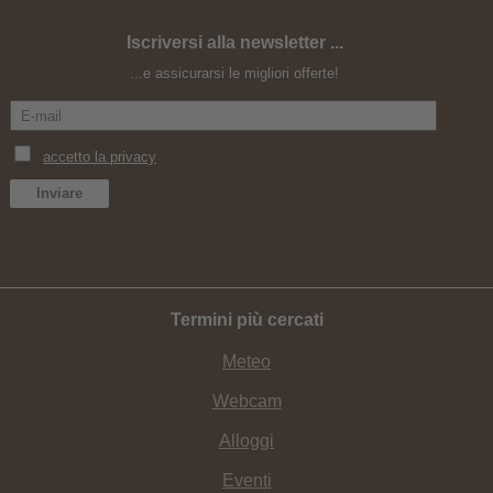
Iscriversi alla newsletter ...
Yoga settembre con Elena Ferraris
...e assicurarsi le migliori offerte!
Termini più cercati
Meteo
Webcam
Alloggi
Eventi