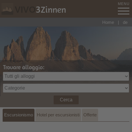
MENU
3
Zinnen
VIVO
Home
|
de
Trovare alloggio:
Cerca
Escursionismo
Hotel per escursionisti
Offerte