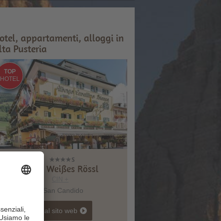
otel, appartamenti, alloggi in
lta Pusteria
TOP
HOTEL
Hotel Weißes Rössl
CIN +
San Candido
vai al sito web