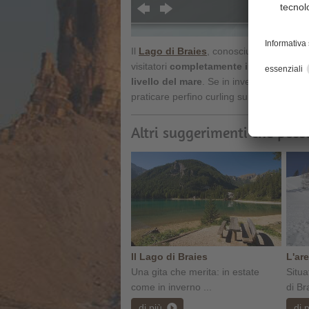
Il
Lago di Braies
, conosciuto anche come 
visitatori
completamente innevato
. Non
livello del mare
. Se in inverno è abbast
praticare perfino curling su ghiaccio.
Altri suggerimenti che poss
Il Lago di Braies
L'are
Una gita che merita: in estate
Situa
come in inverno ...
di Bra
di più
di 