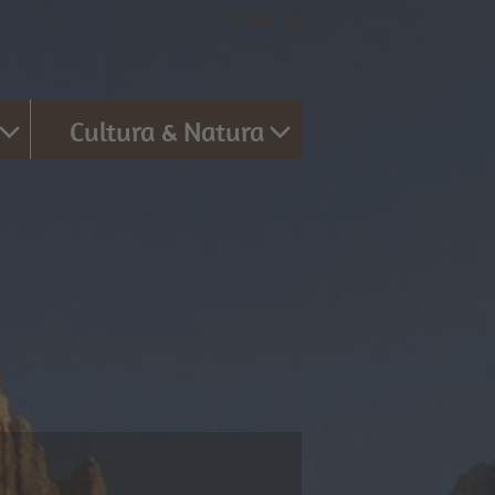
Home
|
de
Cultura & Natura