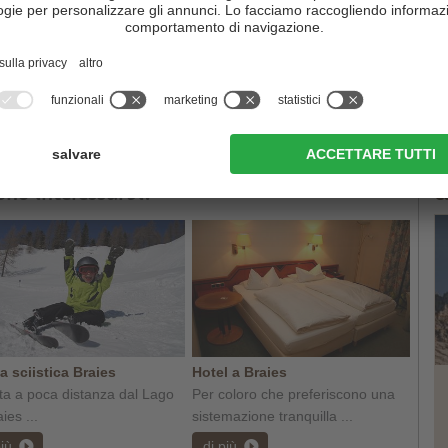
la "perla" dei laghi dolomitici, in inverno si presenta ai suoi
 c'è da meravigliarsi, dato che il lago giace a quasi
1.500 m sul
anza freddo e le temperature sono adeguate, qui si può
ono interessarvi:
C
a sciistica Braies
Hotel a Braies
I
ta a poca distanza dal Lago
Per coloro che preferiscono una
ies ...
sistemazione tranquilla ...
più
di più