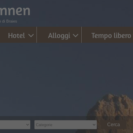
innen
 di Braies
Hotel
Alloggi
Tempo libero
Cerca