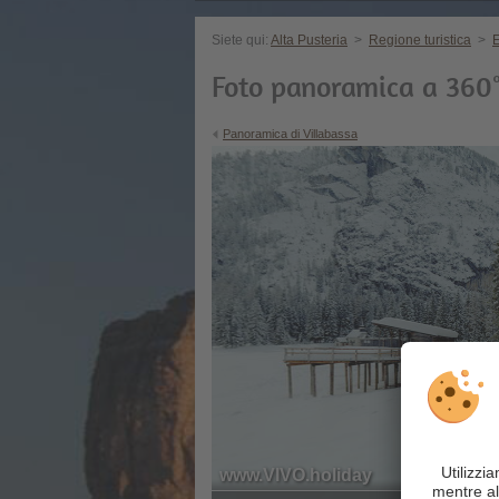
Siete qui:
Alta Pusteria
>
Regione turistica
>
E
Foto panoramica a 360° 
Panoramica di Villabassa