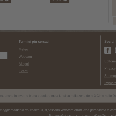
vai al
Termini più cercati
Social
Meteo
Monta
Webcam
Editoria
Alloggi
Privacy
Eventi
Sitema
Imposta
ato
, anche in inverno è una popolare meta turistica nella zona delle 3 Cime nelle Do
te aggiornamento dei contenuti, si possono verificare errori. Non garantiamo la corre
Per motivi di sicurezza, si prega di verificare c