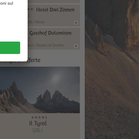
Hotel Drei Zinnen
CIN +
Sesto / Moso
Gasthof Dolomiten
CIN +
Braies / Braies di Dentro
onsigli & Offerte
l Tyrol
Laurin’s Legendary Dolomites
Experience
CIN +
CIN +