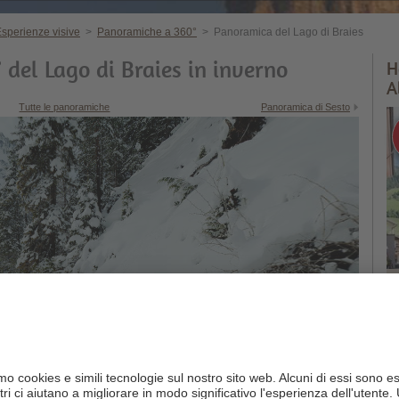
sperienze visive
>
Panoramiche a 360°
>
Panoramica del Lago di Braies
del Lago di Braies in inverno
H
A
Tutte le panoramiche
Panoramica di Sesto