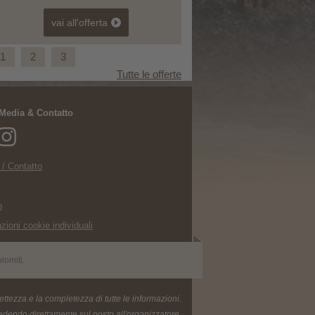
l'offerta
vai all'offerta
1
2
3
Tutte le offerte
 Media & Contatto
gna³Autunno
 / Contatto
Easy Ride Experience.
p
zioni cookie individuali
lomiti.
ttezza e la completezza di tutte le informazioni.
hiedendo direttamente sul posto all'organizzatore.