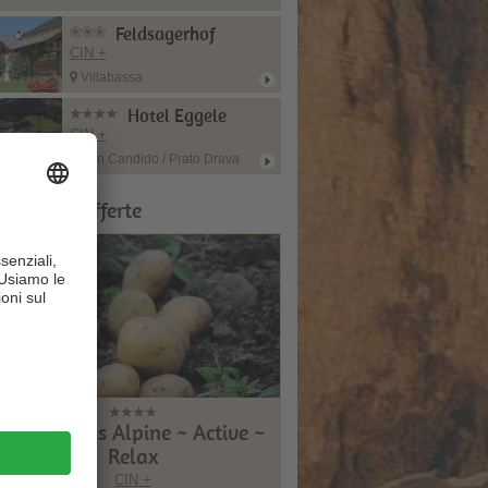
Feldsagerhof
CIN +
Villabassa
Hotel Eggele
CIN +
San Candido / Prato Drava
onsigli & Offerte
Montanaris Alpine ~ Active ~
Relax
CIN +