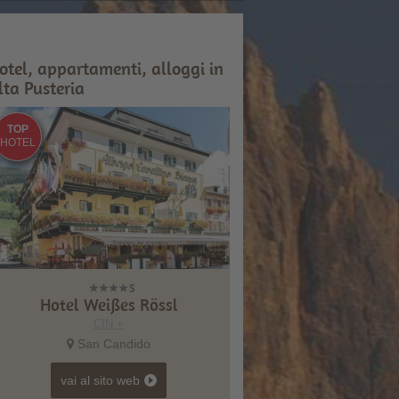
otel, appartamenti, alloggi in
lta Pusteria
TOP
HOTEL
Hotel Weißes Rössl
CIN +
San Candido
vai al sito web