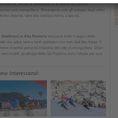
all'esterno. Anche le dimensioni e la forma del pallone
novrare una mongolfiera. Rimangono solo gli sviluppi degli ultimi
orme diverse, oltre alla classica forma a goccia.
a
Dobbiaco in Alta Pusteria
trascorre sotto il segno delle
val
, che attira tanti e tanti spettatori non solo dell'Alto Adige. Il
 vivere in prima persona il fascino del volo in mongolfiera. Dopo
 aeromobili, gli alloggi della Val Pusteria sono l'ideale per una
ono interessarvi: