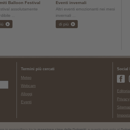
miti Balloon Festival
Eventi invernali
stival assolutamente
Altri eventi emozionanti nei mesi
dibile ...
invernali ...
più
di più
Termini più cercati
Social
Meteo
Webcam
Editoria
Alloggi
Privacy
Eventi
Sitema
Imposta
lare in mongolfiera tra le
maestose cime delle Dolomiti
, e questo non solo al
Dolom