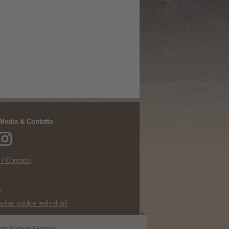
 Media & Contatto
 / Contatto
p
zioni cookie individuali
iti Balloon Festival
.