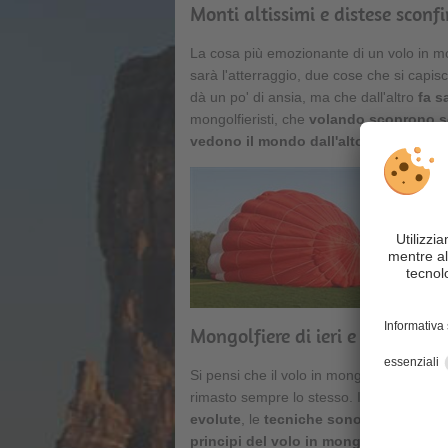
Monti altissimi e distese sconf
La cosa più emozionante di un volo in m
sarà l'atterraggio, due cose che si capis
dà un po' di ansia, ma che dall'altro
fa s
mongolfieristi, che
volando scoprono s
vedono il mondo dall'alto
,
come gli uc
Mongolfiere di ieri e di oggi
Si pensi che il volo in mongolfiera è un'
rimasto sempre lo stesso. In tutti gli ann
evolute
, le
tecniche sono state affina
principi del volo in mongolfiera
. Ancor