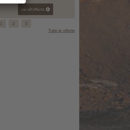
vai all'offerta
1
2
3
Tutte le offerte
Settimane della Patata & “Erdäpflfest”