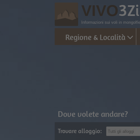
3
Z
VIVO
Informazioni sui voli in mongolfi
Regione & Località
Dove volete andare?
Trovare alloggio: