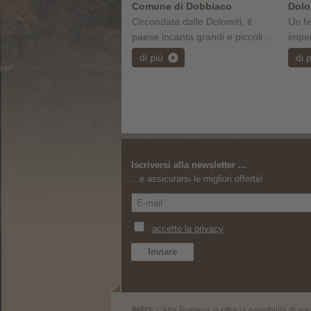
Comune di Dobbiaco
Dolo
Circondata dalle Dolomiti, il
Un fe
paese incanta grandi e piccoli ...
imper
di più
di 
Iscriversi alla newsletter ...
...e assicurarsi le migliori offerte!
INFO:
L'Alta Pusteria vi offre la possibilità di vo