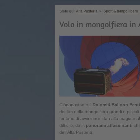
Siete qui:
Alta Pusteria
>
Sport & tempo libero
Volo in mongolfiera in 
Ciònonostante il
Dolomiti Balloon Festi
dei fan della mongolfiera grandi e piccoli
tentano di avvicinare i fan alla magia e 
difficile, dati i
panorami affascinanti
che 
dell'Alta Pusteria.