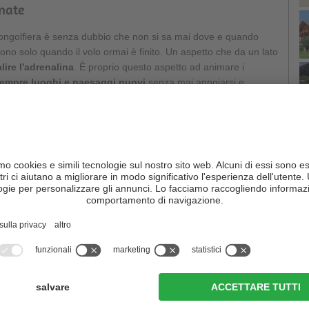
inate
ongolfiera è senza dubbio che non si sa mai dove e quando
cono solo quando il volo ormai è finito. Un aspetto che da un lato
alire l'adrenalina
. È proprio questo aspetto ad animare i
empre luoghi e paesaggi nuovi
senza mai annoiarsi e
celli
. Un mongolfierista non sa mai cosa scoprirà in volo.
C
invenzione del
18° secolo
, il cui principio però in pratica è
i trascorsi da questa invenzione, le
mongolfiere si sono
te
e i materiali sono migliorati. Quel che non è cambiato, sono i
a oggi, infatti, l'aria calda immessa dentro il pallone ha una