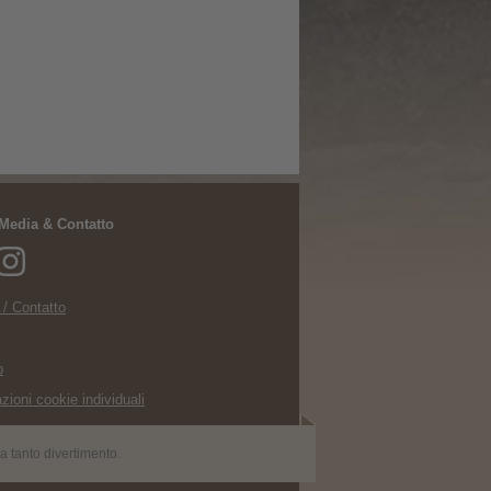
 Media & Contatto
 / Contatto
p
zioni cookie individuali
ra tanto divertimento.