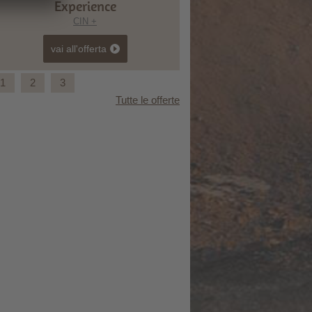
Experience
CIN +
vai all'offerta
1
2
3
Tutte le offerte
Easy Ride Experience.