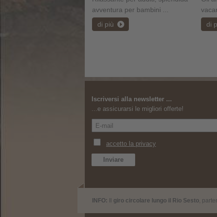
avventura per bambini ...
vacan
di più
di 
Iscriversi alla newsletter ...
...e assicurarsi le migliori offerte!
INFO:
Il
giro circolare lungo il Rio Sesto
, part