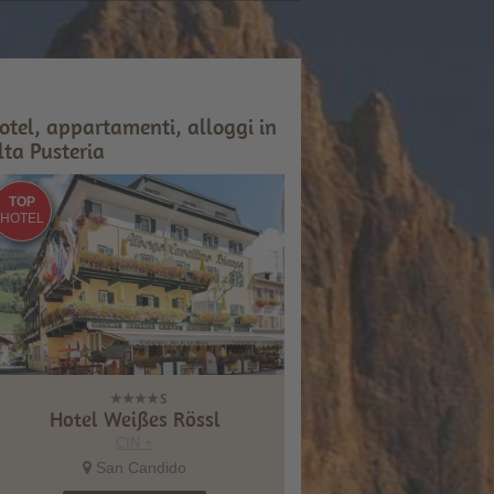
otel, appartamenti, alloggi in
lta Pusteria
TOP
HOTEL
Hotel Weißes Rössl
CIN +
San Candido