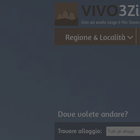
3
Z
VIVO
Giro ad anello lungo il Rio Sesto
Regione & Località
Dove volete andare?
Trovare alloggio: