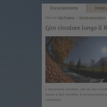
Escursionismo
Hotel 
Siete qui:
Alta Pusteria
>
Sport & tempo libero
Giro circolare lungo il 
L'escursione circolare, che da San Candid
nuovo a San Candido, è un'escursione p
cortissima.