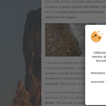
Dal centro di San Candido imbocchiamo p
conduce al
parco giochi nel bosco
chi
fare una
prima pausa escursionistica
,
ambiente da sogno
.
Il sentiero segnato con il numero 4 porta
minuti di camminata, si raggiunge un bivi
sentiero scende qui fino a raggiungere il
divertente e interessante soprattutto pe
vegetale
. Ben presto si raggiunge così 
Qui ci si può fermare per rifocillarsi e r
direzione di San Candido. Questo sentie
Sesto
. Chi avesse le gambe troppo stanch