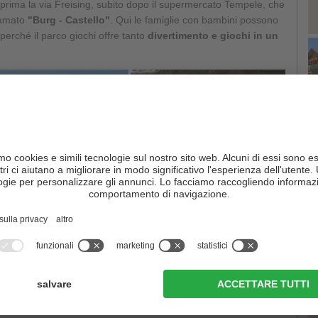
rima la via Freising, subito dopo il supermercato Tempele, che
amato
"Burg - Castello"
. Qui le famiglie con bambini possono
 perché il parco giochi offre tanto
divertimento e giochi in un
C
 poi
in direzione di Monte Elmo
, fino a che, dopo circa 20
o. Qui bisogna seguire l'indicazione Val Campo di Dentro. Il
Rio Sesto
. Camminare lungo il gorgogliante torrente è
r i bambini, che possono scoprire molto sul
mondo animale e
anche il
ristorante
"
Zum Klaus
".
iposare, prima di proseguire lungo una bella strada forestale in
ro è utilizzato anche come
pista ciclabile tra San Candido e
e per continuare, ha l'ottima alternativa di salire sul pullman