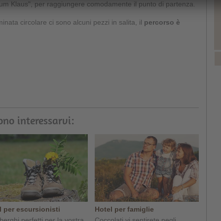
 "Zum Klaus", per raggiungere comodamente il punto di partenza.
ata circolare ci sono alcuni pezzi in salita, il
percorso
è
ono interessarvi:
l per escursionisti
Hotel per famiglie
lberghi perfetti per la vostra
Coccolati vi sentirete negli