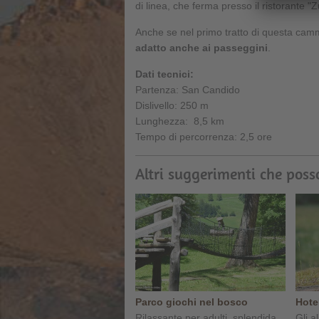
di linea, che ferma presso il ristorante
Anche se nel primo tratto di questa cammin
adatto anche ai passeggini
.
Dati tecnici:
Partenza: San Candido
Dislivello: 250 m
Lunghezza: 8,5 km
Tempo di percorrenza: 2,5 ore
Altri suggerimenti che poss
Parco giochi nel bosco
Hote
Rilassante per adulti, splendida
Gli a