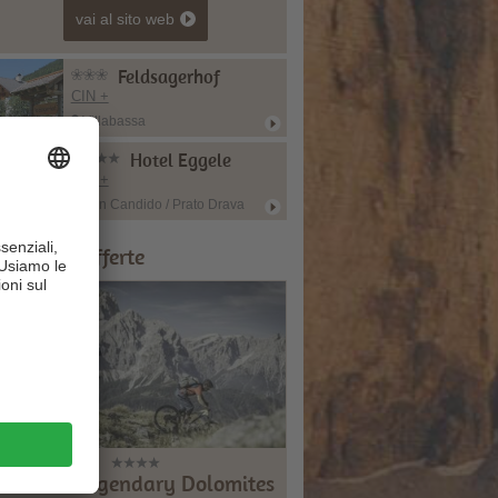
vai al sito web
Feldsagerhof
CIN +
Villabassa
Hotel Eggele
CIN +
San Candido / Prato Drava
onsigli & Offerte
Laurin’s Legendary Dolomites