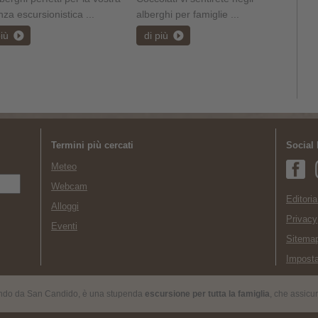
za escursionistica ...
alberghi per famiglie ...
più
di più
Termini più cercati
Social
Meteo
Webcam
Editoria
Alloggi
Privacy
Eventi
Sitema
Imposta
endo da San Candido, è una stupenda
escursione per tutta la famiglia
, che assicu