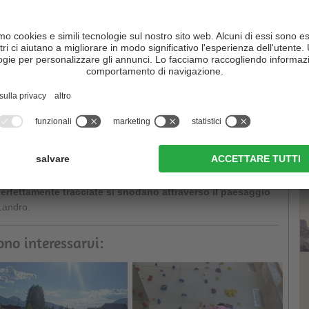
nelle Dolomiti è particolarmente rinomata già da tempo tra i
C
a vecchia linea ferroviaria in disuso, si sviluppa verso Cortina la
ia gli appassionati di mountain bike che i ciclisti occasionali. Gli
una delle magnifiche cime delle Dolomiti nella Val di Landro,
ossono dare sfogo alla loro passione nella
palestra di roccia
erfettamente tracciate si snodano attraverso il paesaggio
 Landro.
ono interessarvi: