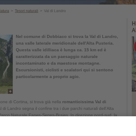
atura
>
Tesori naturali
>
Val di Landro
H
A
Nel comune di Dobbiaco si trova la Val di Landro,
una valle laterale meridionale dell'Alta Pusteria.
Questa valle idilliaca è lunga ca. 15 km ed è
caratterizzata da un paesaggio naturale
incontaminato e da maestose montagne.
Escursionisti, ciclisti e scalatori qui si sentono
particolarmente a proprio agio.
zione di Cortina, si trova già nella
romanticissima Val di
 di Landro segna il confine tra i due parchi naturali dell'Alta
l Parco Naturale Fanes-Senes-Braies. In direzione nord-sud, la
 tra la regione di lingua tedesca a nord
, e l'
area di lingua