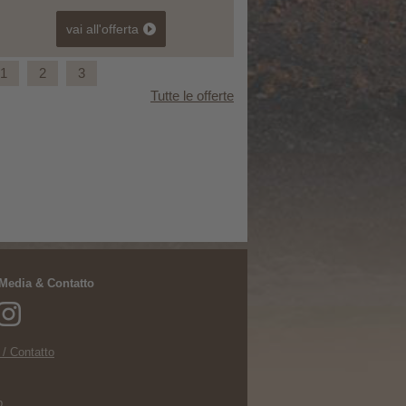
vai all'offerta
1
2
3
Tutte le offerte
Autunno relax -10%
 Media & Contatto
 / Contatto
p