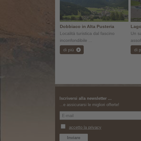
Dobbiaco in Alta Pusteria
Lago
Località turistica dal fascino
Un s
inconfondibile ...
assol
di più
di 
Iscriversi alla newsletter ...
...e assicurarsi le migliori offerte!