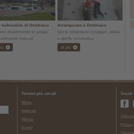
 balneabile di Dobbiaco
Arrampicata a Dobbiaco
ano divertimento in acque
Qui si richiedono coraggio, abilità
utamente naturali ...
e spirito combattivo ...
più
di più
Termini più cercati
Social
Meteo
Webcam
Editoria
Alloggi
Privacy
Eventi
Sitema