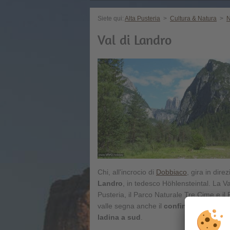
Siete qui:
Alta Pusteria
>
Cultura & Natura
>
N
Val di Landro
Chi, all'incrocio di
Dobbiaco
, gira in dire
Landro
, in tedesco Höhlensteintal. La Val
Pusteria, il Parco Naturale Tre Cime e i
valle segna anche il
confine linguistico
ladina a sud
.