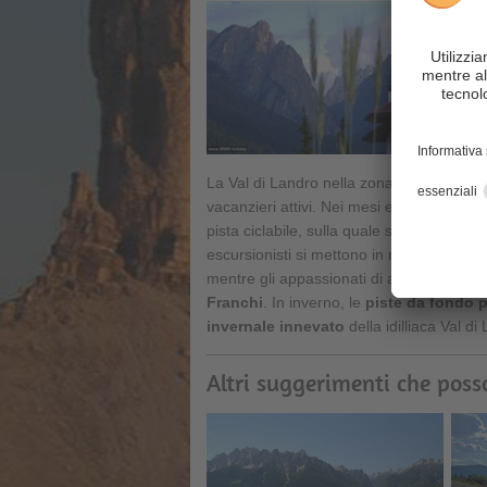
La Val di Landro nella zona delle 3 Cime 
vacanzieri attivi. Nei mesi estivi, lungo l
pista ciclabile, sulla quale si incontrano s
escursionisti si mettono in marcia verso 
mentre gli appassionati di arrampicata p
Franchi
. In inverno, le
piste da fondo p
invernale innevato
della idilliaca Val di
Altri suggerimenti che poss