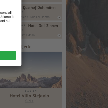
Gasthof Dolomiten
CIN +
Braies / Braies di Dentro
Hotel Drei Zinnen
CIN +
Sesto / Moso
onsigli & Offerte
Hotel Villa Stefania
CIN +