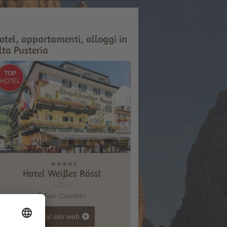
otel, appartamenti, alloggi in
lta Pusteria
TOP
HOTEL
Hotel Weißes Rössl
CIN +
San Candido
vai al sito web