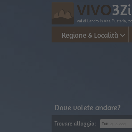
3
Z
VIVO
Val di Landro in Alta Pusteria, 
Regione & Località
Dove volete andare?
Trovare alloggio: