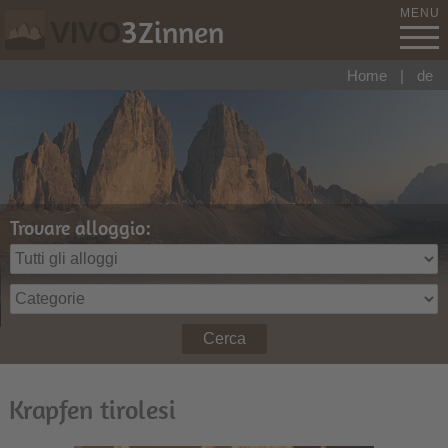
MENU
3
Zinnen
VIVO
Home
|
de
Trovare alloggio:
Cerca
Krapfen tirolesi