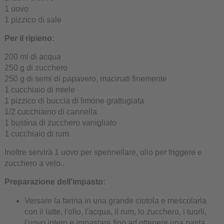
1 uovo
1 pizzico di sale
Per il ripieno:
200 ml di acqua
250 g di zucchero
250 g di semi di papavero, macinati finemente
1 cucchiaio di miele
1 pizzico di buccia di limone grattugiata
1/2 cucchiaino di cannella
1 bustina di zucchero vanigliato
1 cucchiaio di rum
Inoltre servirà 1 uovo per spennellare, olio per friggere e
zucchero a velo..
Preparazione dell'impasto:
Versare la farina in una grande ciotola e mescolarla
con il latte, l'olio, l'acqua, il rum, lo zucchero, i tuorli,
l'uovo intero e impastare fino ad ottenere una pasta