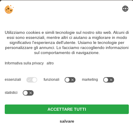
INFO:
Con semi di papavero, castagne e mirtilli rossi - i
Krapfen freschi fatti
in
casa sono una delizia per tutti i golosi!
Nonostante il lavoro accurato e il costante aggiornamento dei contenuti, si
possono verificare errori. Non garantiamo la correttezza e la completezza di
tutte le informazioni.
Per motivi di sicurezza, si prega di verificare chiedendo direttamente sul posto
all'organizzatore.
Part. IVA IT02365710215
Hotel Weißes Rössl
<
>
CIN +