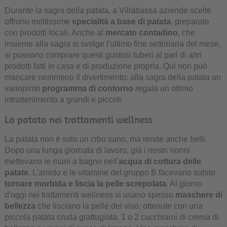
Durante la sagra della patata, a Villabassa aziende scelte
offrono moltissime
specialità a base di patata
, preparate
con prodotti locali. Anche al
mercato contadino
, che
insieme alla sagra si svolge l'ultimo fine settimana del mese,
si possono comprare questi gustosi tuberi al pari di altri
prodotti fatti in casa e di produzione propria. Qui non può
mancare nemmeno il divertimento: alla sagra della patata un
variopinto
programma di contorno
regala un ottimo
intrattenimento a grandi e piccoli.
La patata nei trattamenti wellness
La patata non è solo un cibo sano, ma rende anche belli.
Dopo una lunga giornata di lavoro, già i nostri nonni
mettevano le mani a bagno nell'
acqua di cottura delle
patate
. L'amido e le vitamine del gruppo B facevano subito
tornare morbida e liscia la pelle screpolata
. Al giorno
d'oggi nei trattamenti wellness si usano spesso
maschere di
bellezza
che lisciano la pelle del viso, ottenute con una
piccola patata cruda grattugiata, 1 o 2 cucchiaini di crema di