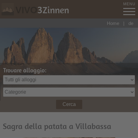
MENU
3
Zinnen
VIVO
Home
|
de
Trovare alloggio:
Cerca
Sagra della patata a Villabassa