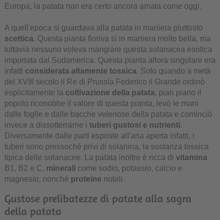
Europa, la patata non era certo ancora amata come oggi.
A quell'epoca si guardava alla patata in maniera piuttosto
scettica
. Questa pianta fioriva sì in maniera molto bella, ma
tuttavia nessuno voleva mangiare questa solanacea esotica
importata dal Sudamerica. Questa pianta allora singolare era
infatti
considerata altamente tossica
. Solo quando a metà
del XVIII secolo il Re di Prussia Federico il Grande ordinò
esplicitamente la
coltivazione della patata
, pian piano il
popolo riconobbe il valore di questa pianta, levò le mani
dalle foglie e dalle bacche velenose della patata e cominciò
invece a dissotterrarne i
tuberi gustosi e nutrienti
.
Diversamente dalle parti esposte all'aria aperta infatti, i
tuberi sono pressoché privi di solanina, la sostanza tossica
tipica delle solanacee. La patata inoltre è ricca di
vitamina
B1, B2 e C,
minerali
come sodio, potassio, calcio e
magnesio, nonché
proteine
nobili.
Gustose prelibatezze di patate alla sagra
della patata