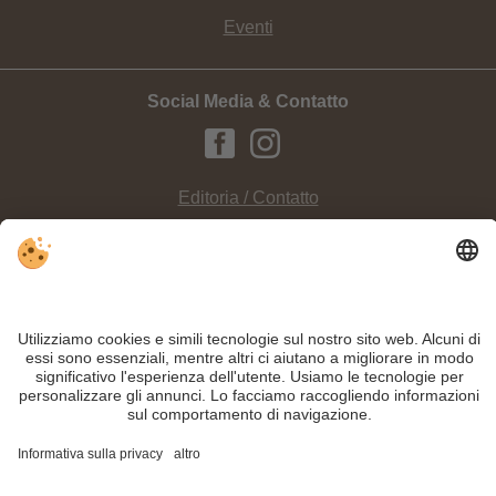
Eventi
Social Media & Contatto
Editoria / Contatto
Privacy
Sitemap
Impostazioni cookie individuali
INFO:
La
sagra della patata
si svolge a
fine settembre
a
Villabassa
. Come
dice già il nome, qui tutto ruota intorno alla patata.