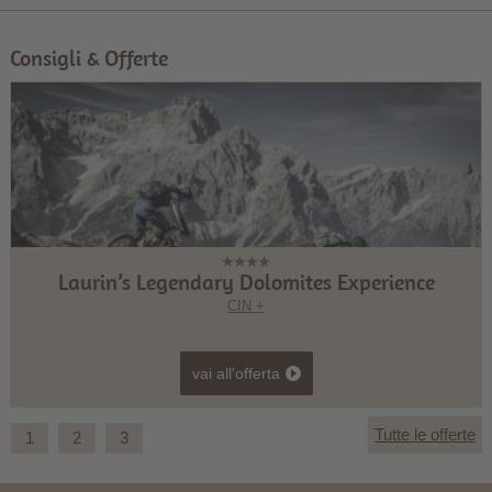
Consigli & Offerte
Laurin’s Legendary Dolomites Experience
CIN +
vai all'offerta
Tutte le offerte
1
2
3