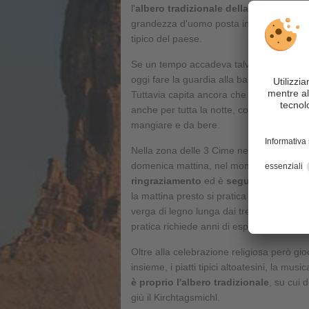
l'
albero tradizionale della festa il sab
grandezza d'uomo posta in cima all'albero
tipico del paese.
Se un tempo accadeva talvolta che il Kirc
oggi fare la guardia alla bambola di pez
Tuttavia capita ancora che i giovani
non 
anche per tutta la notte, cosa che però n
mangiare e da bere.
Nella zona delle 3 Cime nelle Dolomiti la
domenica mattina, nel momento più impor
ringraziamento
ed è
seguita da una p
la mattina presto si pratica il “
Kirchta k
verga di legno lunga dai tre ai quattro m
pratica richiede anni di esperienza e un 
Oltre alla celebrazione religiosa però g
insieme, i piatti tipici altoatesini, la mus
è proprio l'albero tradizionale
, su cui 
giù il Kirchtagsmichl.