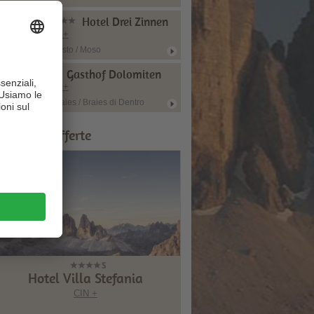
Hotel Drei Zinnen
CIN +
Sesto / Moso
Gasthof Dolomiten
CIN +
Braies / Braies di Dentro
onsigli & Offerte
Hotel Villa Stefania
CIN +