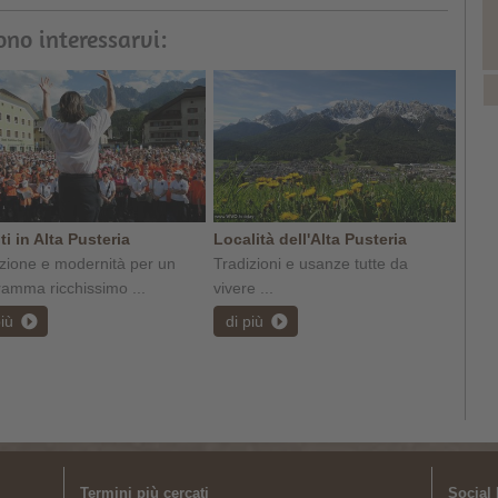
ono interessarvi:
i in Alta Pusteria
Località dell'Alta Pusteria
zione e modernità per un
Tradizioni e usanze tutte da
amma ricchissimo ...
vivere ...
più
di più
Termini più cercati
Social