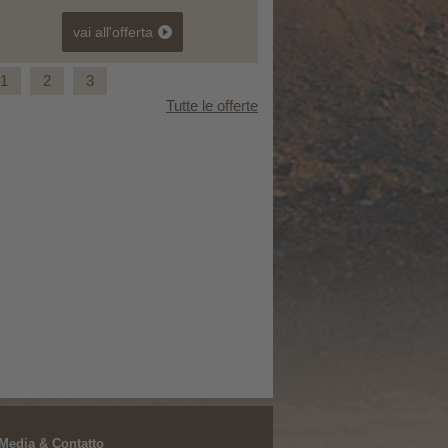
vai all'offerta
1
2
3
Tutte le offerte
Autunno relax -10%
 Media & Contatto