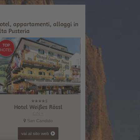
otel, appartamenti, alloggi in
lta Pusteria
TOP
HOTEL
Hotel Weißes Rössl
CIN +
San Candido
vai al sito web