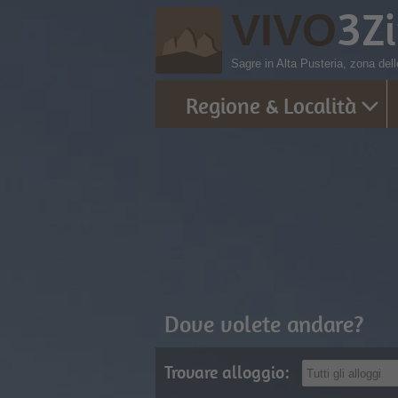
3
Z
VIVO
Sagre in Alta Pusteria, zona del
Regione & Località
Dove volete andare?
Trovare alloggio: