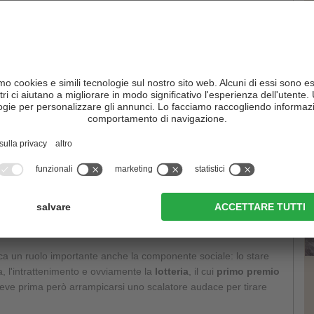
ato sera
. Una tradizione curiosa è la bambola di pezza a
, il cosiddetto “
Kirchtagsmichl
”, che è vestita con il costume
htagsmichl venisse rubato dai giovani della comunità limitrofa,
za in cima all'albero conserva un carattere puramente simbolico.
sposati sorveglino la bambola tradizionale
per diverse ore o
on riesce difficile quando si è in allegra compagnia e si ha da
C
 sagra è una festa cui prende parte tutta la popolazione. La
tante della sagra, la
festa comincia con una messa di
rocessione
. Affinché nessuno in paese manchi alla messa, già
rochn
”, l'arte di far schioccare una lunga frusta, legata ad una
etri, che produce uno schiocco incredibilmente forte. Questa
movimento preciso, potente e pulito.
ioca un ruolo importante anche la componente sociale: lo stare
ica, l'intrattenimento e ovviamente la
lotteria
, il cui
primo premio
deve prima però arrampicarsi uno scalatore audace per tirare