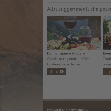
Altri suggerimenti che poss
Da mangiare e da bere
Event
Specialità regionali dell'Alta
Tradi
Pusteria: vere delizie ...
progr
di più
di 
Iscriversi alla newsletter ...