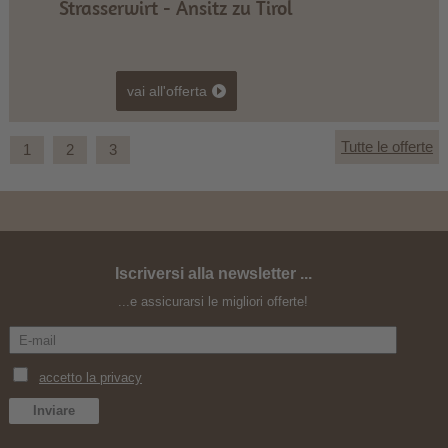
erwirt - Ansitz zu Tirol
Hote
vai all'offerta
Tutte le offerte
1
2
3
Iscriversi alla newsletter ...
72 ore Osttirol
A
...e assicurarsi le migliori offerte!