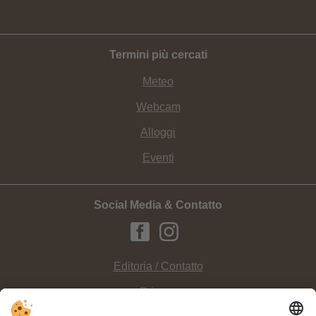
Termini più cercati
Meteo
Webcam
Alloggi
Eventi
Social Media & Contatto
Editoria / Contatto
Privacy