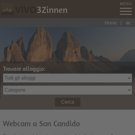
MENU
3
Zinnen
VIVO
Home
|
de
Trovare alloggio:
Cerca
Webcam a San Candido