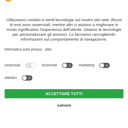
Sitemap
Impostazioni cookie individuali
INFO:
Scegliete la
webcam di San Candido
che più vi aggrada, oppure
approfittate semplicemente di tutti gli “occhi” puntati su questa località in Alto
Adige, Alta Pusteria – 3 Cime Dolomiti.
Nonostante il lavoro accurato e il costante aggiornamento dei contenuti, si
possono verificare errori. Non garantiamo la correttezza e la completezza di
tutte le informazioni.
Per motivi di sicurezza, si prega di verificare chiedendo direttamente sul posto
all'organizzatore.
Part. IVA IT02365710215
Hotel Weißes Rössl
<
>
CIN +