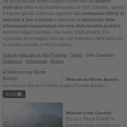
Se già prima del vostro viaggio volete farvi un
quadro
autentico
della nota località turistica di San Candido, questo
è il posto giusto. Date uno sguardo alla
molteplice offerta di
webcam a San Candido
e godetevi lo
spettacolo delle
interessanti inquadrature dal vivo della località turistica
dell'Alto Adige Orientale, che conta 3200 abitanti. Per
ingrandire le immagini, cliccate sull'anteprima delle webcam
di questo comune, in Alta Pusteria.
Tutte le webcam in Alta Pusteria
-
Sesto
-
San Candido
-
Dobbiaco
-
Villabassa
-
Braies
Webcam dal Monte Baranci
La cima più alta del celebre gruppo Rondoi-Baranci ...
di più
Webcam a San Candido
Da qui i “Monti Pallidi” si
possono quasi toccare con